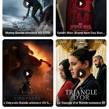
Mutiny Bande-annonce VO STFR
Spider-Man: Brand New Day Bande-annonce VO STFR
L'Odyssée Bande-annonce VO STFR
Le Triangle d'or Bande-annonce VF