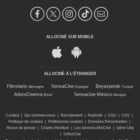
ALLOCINÉ SUR MOBILE
ALLOCINÉ À L'ÉTRANGER
Filmstarts
SensaCine
Beyazperde
Allemagne
Espagne
Turquie
AdoroCinema
Sensacine México
Brésil
Mexique
Contact
|
Qui sommes-nous
|
Recrutement
|
Publicité
|
CGU
|
CGV
|
Politique de cookies
|
Préférences cookies
|
Données Personnelles
|
Revue de presse
|
Charte d'écriture
|
Les services AlloCiné
|
Gérer Utiq
|
©AlloCiné