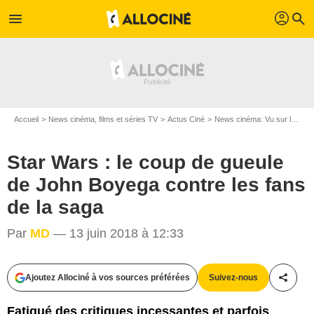
profil
menu
search
Accueil
News cinéma, films et séries TV
Actus Ciné
News cinéma: Vu sur le web
Star Wars : le coup de gueule
de John Boyega contre les fans
de la saga
Par
MD
— 13 juin 2018 à 12:33
Ajoutez Allociné à vos sources préférées
Suivez-nous
Partag
The Walt Disney Company France
Fatigué des critiques incessantes et parfois