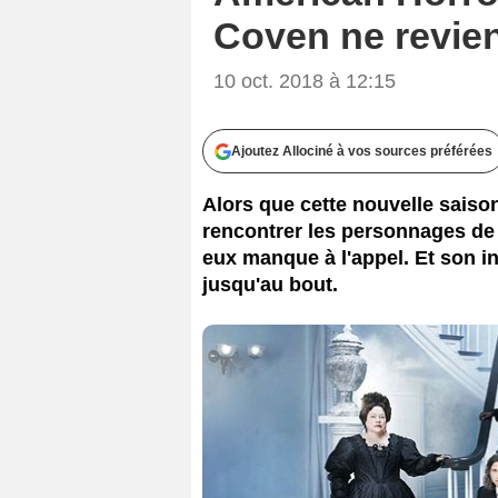
Coven ne revie
FX 
10 oct. 2018 à 12:15
Ajoutez Allociné à vos sources préférées
Alors que cette nouvelle saiso
rencontrer les personnages de
eux manque à l'appel. Et son in
jusqu'au bout.