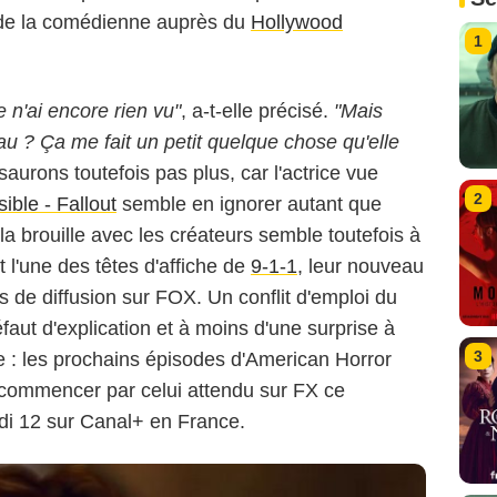
os de la comédienne auprès du
Hollywood
1
e n'ai encore rien vu"
, a-t-elle précisé.
"Mais
 ? Ça me fait un petit quelque chose qu'elle
aurons toutefois pas plus, car l'actrice vue
2
ible - Fallout
semble en ignorer autant que
la brouille avec les créateurs semble toutefois à
 l'une des têtes d'affiche de
9-1-1
, leur nouveau
s de diffusion sur FOX. Un conflit d'emploi du
faut d'explication et à moins d'une surprise à
3
nce : les prochains épisodes d'American Horror
à commencer par celui attendu sur FX ce
edi 12 sur Canal+ en France.