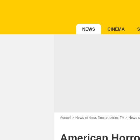
NEWS
CINÉMA
S
Accueil
News cinéma, films et séries TV
News s
American Horror