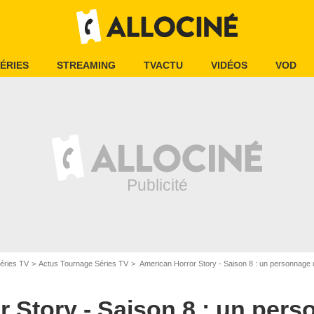
ÉRIES
STREAMING
TVACTU
VIDÉOS
VOD
éries TV
Actus Tournage Séries TV
American Horror Story - Saison 8 : un personnage
 Story - Saison 8 : un per