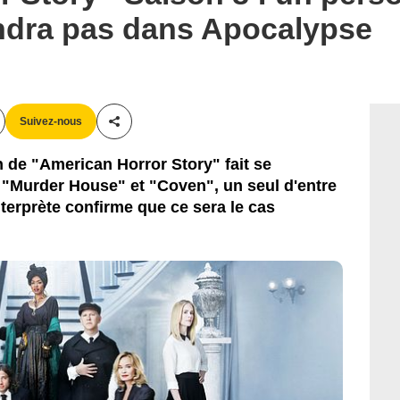
ndra pas dans Apocalypse
/ The Hollywood Reporter
Suivez-nous
Partager cet article
n de "American Horror Story" fait se
 "Murder House" et "Coven", un seul d'entre
terprète confirme que ce sera le cas