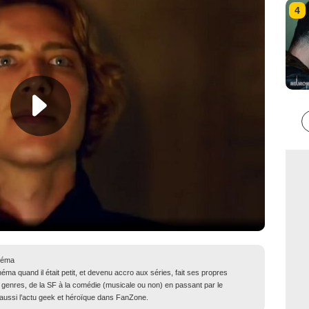
4
néma
ma quand il était petit, et devenu accro aux séries, fait ses propres
genres, de la SF à la comédie (musicale ou non) en passant par le
ue aussi l’actu geek et héroïque dans FanZone.