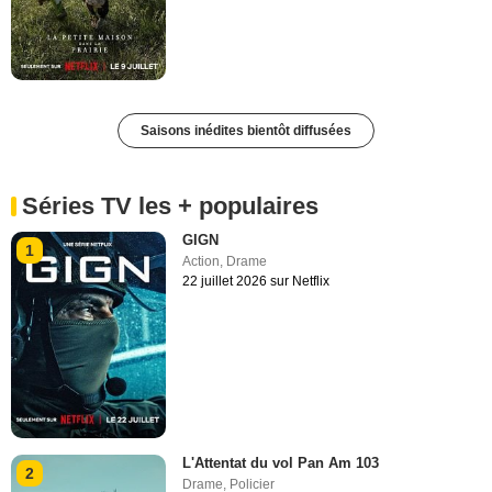
Saisons inédites bientôt diffusées
Séries TV les + populaires
GIGN
1
Action
,
Drame
22 juillet 2026 sur Netflix
L'Attentat du vol Pan Am 103
2
Drame
,
Policier