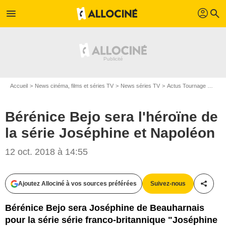
profil
menu
search
Accueil
News cinéma, films et séries TV
News séries TV
Actus Tournage Séries TV
Bérénice Bejo sera l'héroïne de
la série Joséphine et Napoléon
12 oct. 2018 à 14:55
Bestimage
Ajoutez Allociné à vos sources préférées
Suivez-nous
Partag
Bérénice Bejo sera Joséphine de Beauharnais
pour la série série franco-britannique "Joséphine