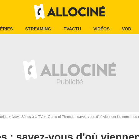
ÉRIES
STREAMING
TVACTU
VIDÉOS
VOD
éries
News Séries à la TV
Game of Thrones : savez-vous d'où viennent les noms des 
s : savez-vous d'où vienne