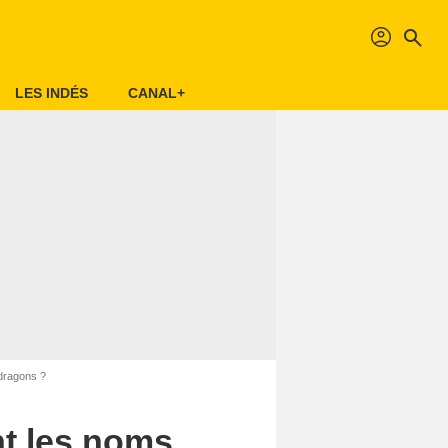
profil
search
LES INDÉS
CANAL+
dragons ?
nt les noms