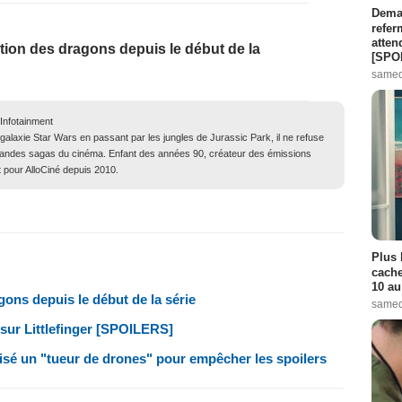
Demai
refer
atten
tion des dragons depuis le début de la
[SPO
samed
 Infotainment
 galaxie Star Wars en passant par les jungles de Jurassic Park, il ne refuse
grandes sagas du cinéma. Enfant des années 90, créateur des émissions
t pour AlloCiné depuis 2010.
Plus 
cache
10 au
gons depuis le début de la série
samed
 sur Littlefinger [SPOILERS]
lisé un "tueur de drones" pour empêcher les spoilers