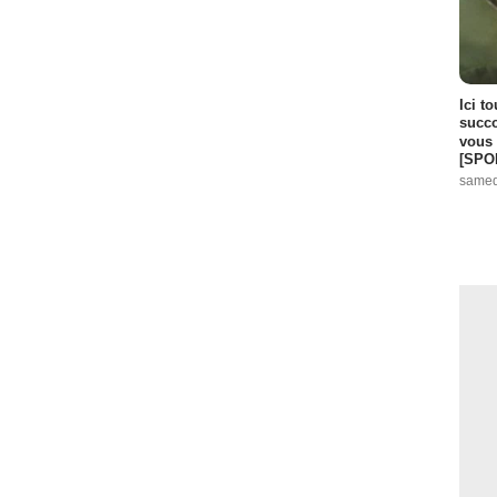
Ici t
succo
vous 
[SPO
samed