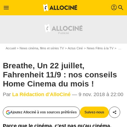
profil
menu
search
Accueil
News cinéma, films et séries TV
Actus Ciné
News Films à la TV
Breathe, Un 22 juillet, Fahrenheit 11/9 : nos conseils Home Cinema du mois !
Breathe, Un 22 juillet,
Fahrenheit 11/9 : nos conseils
Home Cinema du mois !
Par
La Rédaction d'AlloCiné
— 9 nov. 2018 à 22:00
Ajoutez Allociné à vos sources préférées
Suivez-nous
Partag
Parce que le cinéma, c'est pas qu'au cinéma,