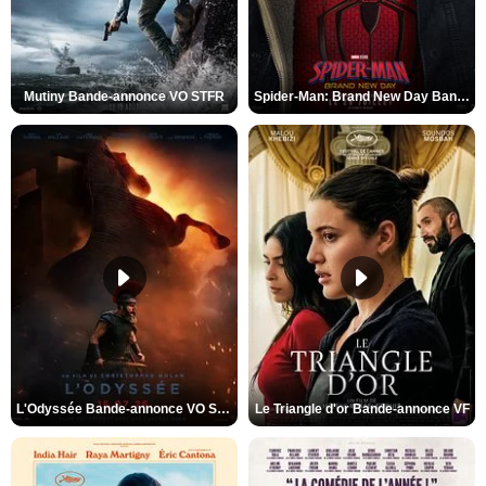
Mutiny Bande-annonce VO STFR
Spider-Man: Brand New Day Bande-annonce VO STFR
L'Odyssée Bande-annonce VO STFR
Le Triangle d'or Bande-annonce VF