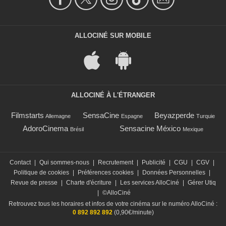
ALLOCINÉ SUR MOBILE
ALLOCINÉ À L'ÉTRANGER
Filmstarts
SensaCine
Beyazperde
Allemagne
Espagne
Turquie
AdoroCinema
Sensacine México
Brésil
Mexique
Contact
|
Qui sommes-nous
|
Recrutement
|
Publicité
|
CGU
|
CGV
|
Politique de cookies
|
Préférences cookies
|
Données Personnelles
|
Revue de presse
|
Charte d'écriture
|
Les services AlloCiné
|
Gérer Utiq
|
©AlloCiné
Retrouvez tous les horaires et infos de votre cinéma sur le numéro AlloCiné :
0 892 892 892
(0,90€/minute)