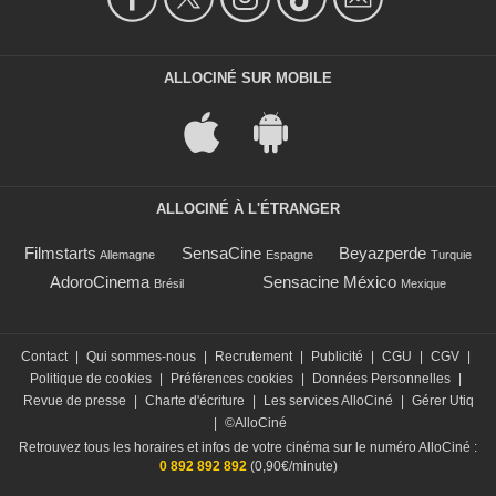
ALLOCINÉ SUR MOBILE
ALLOCINÉ À L'ÉTRANGER
Filmstarts
SensaCine
Beyazperde
Allemagne
Espagne
Turquie
AdoroCinema
Sensacine México
Brésil
Mexique
Contact
|
Qui sommes-nous
|
Recrutement
|
Publicité
|
CGU
|
CGV
|
Politique de cookies
|
Préférences cookies
|
Données Personnelles
|
Revue de presse
|
Charte d'écriture
|
Les services AlloCiné
|
Gérer Utiq
|
©AlloCiné
Retrouvez tous les horaires et infos de votre cinéma sur le numéro AlloCiné :
0 892 892 892
(0,90€/minute)