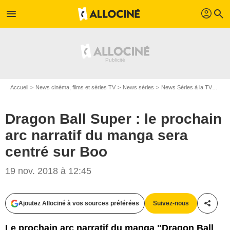
profil
menu
search
Accueil
News cinéma, films et séries TV
News séries
News Séries à la TV
Drag
Dragon Ball Super : le prochain
arc narratif du manga sera
centré sur Boo
19 nov. 2018 à 12:45
Tôei Animation Company
Ajoutez Allociné à vos sources préférées
Suivez-nous
Partag
Le prochain arc narratif du manga "Dragon Ball