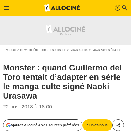
profil
menu
search
Accueil
News cinéma, films et séries TV
News séries
News Séries à la TV
Mons
Monster : quand Guillermo del
Toro tentait d’adapter en série
le manga culte signé Naoki
Urasawa
22 nov. 2018 à 18:00
Ajoutez Allociné à vos sources préférées
Suivez-nous
Partag
D.R.