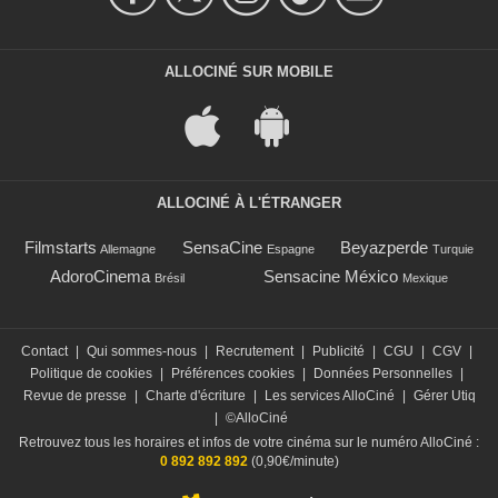
ALLOCINÉ SUR MOBILE
ALLOCINÉ À L'ÉTRANGER
Filmstarts
SensaCine
Beyazperde
Allemagne
Espagne
Turquie
AdoroCinema
Sensacine México
Brésil
Mexique
Contact
|
Qui sommes-nous
|
Recrutement
|
Publicité
|
CGU
|
CGV
|
Politique de cookies
|
Préférences cookies
|
Données Personnelles
|
Revue de presse
|
Charte d'écriture
|
Les services AlloCiné
|
Gérer Utiq
|
©AlloCiné
Retrouvez tous les horaires et infos de votre cinéma sur le numéro AlloCiné :
0 892 892 892
(0,90€/minute)