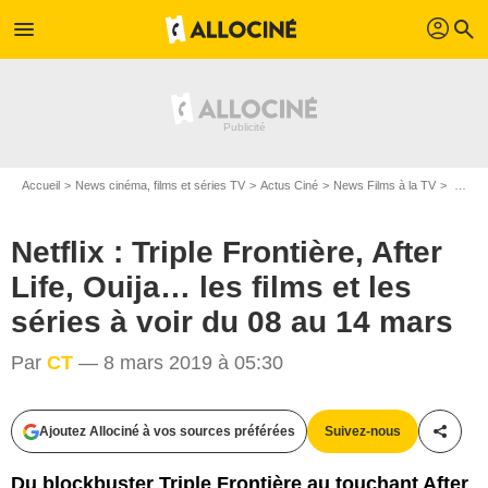
profil
menu
search
Accueil
News cinéma, films et séries TV
Actus Ciné
News Films à la TV
Netflix : Triple Frontière, After Life, Ouija… les films et les séries à voir du 08 au 14 mars
Netflix : Triple Frontière, After
Life, Ouija… les films et les
séries à voir du 08 au 14 mars
Par
CT
— 8 mars 2019 à 05:30
Ajoutez Allociné à vos sources préférées
Suivez-nous
Partag
Du blockbuster Triple Frontière au touchant After