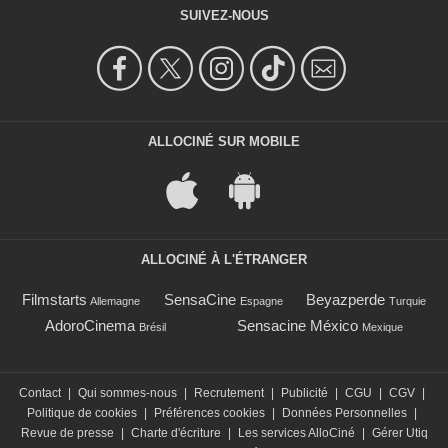
SUIVEZ-NOUS
ALLOCINÉ SUR MOBILE
ALLOCINÉ À L'ÉTRANGER
Filmstarts
SensaCine
Beyazperde
Allemagne
Espagne
Turquie
AdoroCinema
Sensacine México
Brésil
Mexique
Contact
|
Qui sommes-nous
|
Recrutement
|
Publicité
|
CGU
|
CGV
|
Politique de cookies
|
Préférences cookies
|
Données Personnelles
|
Revue de presse
|
Charte d'écriture
|
Les services AlloCiné
|
Gérer Utiq