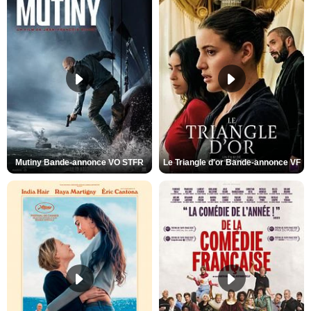
Mutiny Bande-annonce VO STFR
Le Triangle d'or Bande-annonce VF