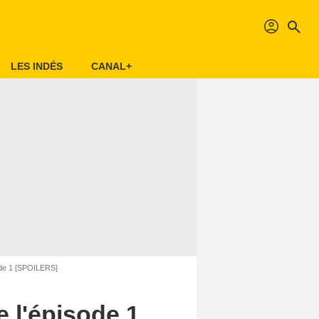
profil
search
LES INDÉS
CANAL+
ode 1 [SPOILERS]
 l'épisode 1