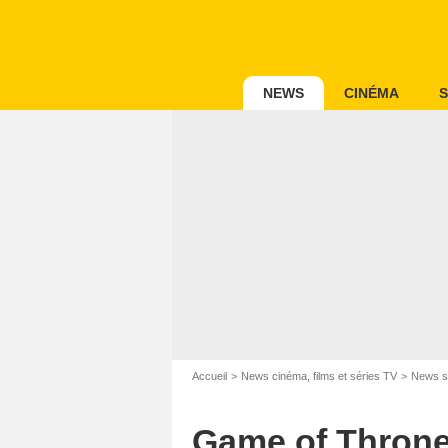
NEWS
CINÉMA
S
Accueil
News cinéma, films et séries TV
News s
Game of Thrones