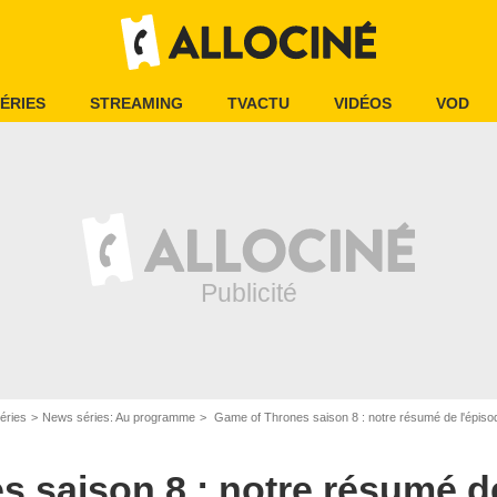
ÉRIES
STREAMING
TVACTU
VIDÉOS
VOD
éries
News séries: Au programme
Game of Thrones saison 8 : notre résumé de l'épis
 saison 8 : notre résumé de