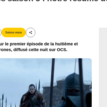
Suivez-nous
Partager cet article
r le premier épisode de la huitième et
ones, diffusé cette nuit sur OCS.