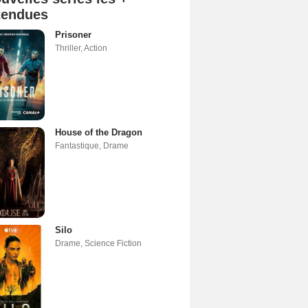
tendues
Prisoner
Thriller
,
Action
House of the Dragon
Fantastique
,
Drame
Silo
Drame
,
Science Fiction