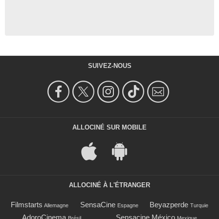
SUIVEZ-NOUS
ALLOCINÉ SUR MOBILE
ALLOCINÉ À L'ÉTRANGER
Filmstarts
SensaCine
Beyazperde
Allemagne
Espagne
Turquie
AdoroCinema
Sensacine México
Brésil
Mexique