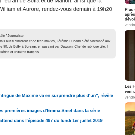
 l'écran de Sofia et de Manon, ainsi que la
illiam et Aurore, rendez-vous demain à 19h20
Plus 
après
dévoi
vendr
élé / Journaliste
ais aussi d'horreur et de teen movies, Jérémie Dunand a été biberonné aux
s 90, de Buffy à Scream, en passant par Dawson. Chef de rubrique télé, il
séries et unitaires français.
Les F
venir.
intrigue de Maxime va en surprendre plus d'un", révèle
vendr
es premières images d'Emma Smet dans la série
ttend dans l'épisode 497 du lundi 1er juillet 2019