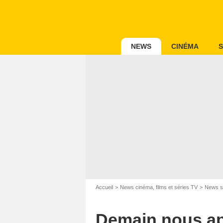
NEWS
CINÉMA
S
Accueil
News cinéma, films et séries TV
News s
Demain nous app