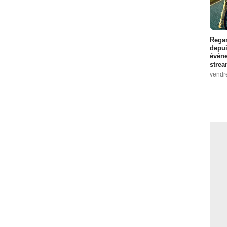
Regar
depui
événe
strea
vendr