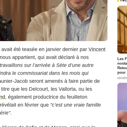
e avait été teasée en janvier dernier par
Vincent
nous appartient, qui avait déclaré à nos
Les F
nosta
ravaillons sur l’arrivée à Sète d’une autre
Retou
pour 
oindra le commissariat dans les mois qui
vendr
Daunier-Jacob seront amenés à faire partie de
itre que les Delcourt, les Vallorta, ou les
nd
, également productrice du feuilleton
évélait en février que
"c’est une vraie famille
érie"
.