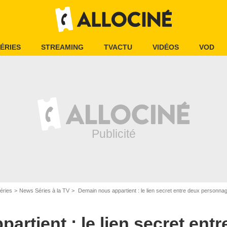
ÉRIES
STREAMING
TVACTU
VIDÉOS
VOD
éries
News Séries à la TV
Demain nous appartient : le lien secret entre deux personna
Capture d'écran/TF1
artient : le lien secret ent