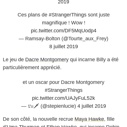
2019
Ces plans de
#StrangerThings
sont juste
magnifique ! Wow !
pic.twitter.com/DF5MqUodp4
— Ramsay-Bolton (@Tourte_aux_Frey)
8 juillet 2019
Le jeu de
Dacre Montgomery
qui incarne Billy a été
particulièrement apprécié.
et un oscar pour Dacre Montgomery
#StrangerThings
pic.twitter.com/UAJyFuL52k
— 𝔏𝔲🗡 (@stepienlucie)
4 juillet 2019
De son côté, la nouvelle recrue
Maya Hawke
, fille
d’
Uma Thurman
et
Ethan Hawke
, qui incarne Robin