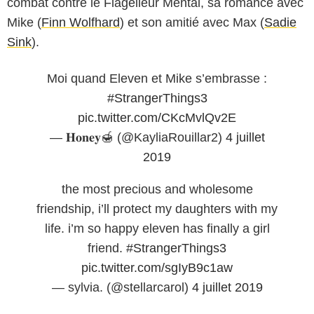
combat contre le Flagelleur Mental, sa romance avec
Mike (
Finn Wolfhard
) et son amitié avec Max (
Sadie
Sink
).
Moi quand Eleven et Mike s’embrasse :
#StrangerThings3
pic.twitter.com/CKcMvlQv2E
— 𝐇𝐨𝐧𝐞𝐲🍯 (@KayliaRouillar2)
4 juillet
2019
the most precious and wholesome
friendship, i’ll protect my daughters with my
life. i’m so happy eleven has finally a girl
friend.
#StrangerThings3
pic.twitter.com/sgIyB9c1aw
— sylvia. (@stellarcarol)
4 juillet 2019