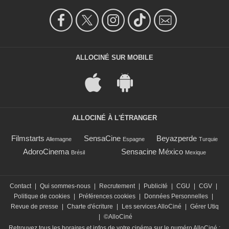
ALLOCINÉ SUR MOBILE
ALLOCINÉ À L'ÉTRANGER
Filmstarts
SensaCine
Beyazperde
Allemagne
Espagne
Turquie
AdoroCinema
Sensacine México
Brésil
Mexique
Contact
|
Qui sommes-nous
|
Recrutement
|
Publicité
|
CGU
|
CGV
|
Politique de cookies
|
Préférences cookies
|
Données Personnelles
|
Revue de presse
|
Charte d'écriture
|
Les services AlloCiné
|
Gérer Utiq
|
©AlloCiné
Retrouvez tous les horaires et infos de votre cinéma sur le numéro AlloCiné :