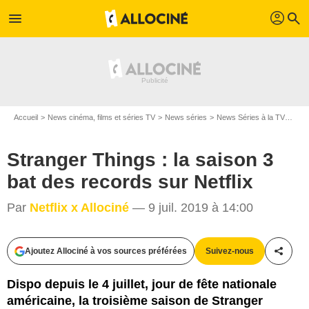
profil
menu
search
Accueil
News cinéma, films et séries TV
News séries
News Séries à la TV
Stra
Stranger Things : la saison 3
bat des records sur Netflix
Par
Netflix x Allociné
— 9 juil. 2019 à 14:00
Ajoutez Allociné à vos sources préférées
Suivez-nous
Partag
Dispo depuis le 4 juillet, jour de fête nationale
américaine, la troisième saison de Stranger