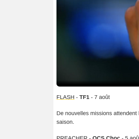
FLASH
-
TF1
- 7 août
De nouvelles missions attendent 
saison.
PREACHER
-
OCS Choc
- 5 aoû