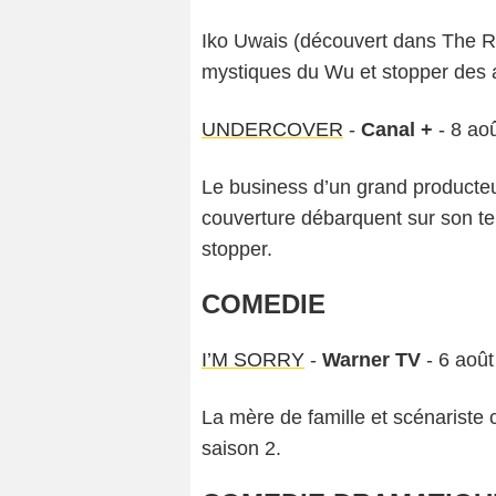
Iko Uwais (découvert dans The Ra
mystiques du Wu et stopper des a
UNDERCOVER
-
Canal +
- 8 ao
Le business d’un grand producte
couverture débarquent sur son terri
stopper.
COMEDIE
I’M SORRY
-
Warner TV
- 6 août
La mère de famille et scénariste
saison 2.