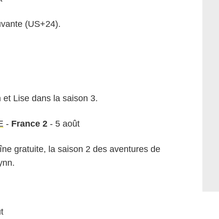
uvante (US+24).
et Lise dans la saison 3.
E
-
France 2
- 5 août
îne gratuite, la saison 2 des aventures de
ynn.
t