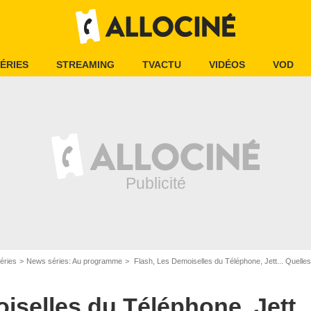
ÉRIES
STREAMING
TVACTU
VIDÉOS
VOD
éries
News séries: Au programme
Flash, Les Demoiselles du Téléphone, Jett... Quelles
iselles du Téléphone, Jett..