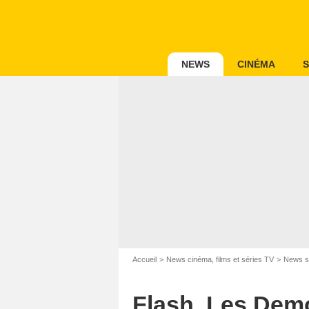
NEWS
CINÉMA
S
Accueil
News cinéma, films et séries TV
News s
Flash, Les Demo