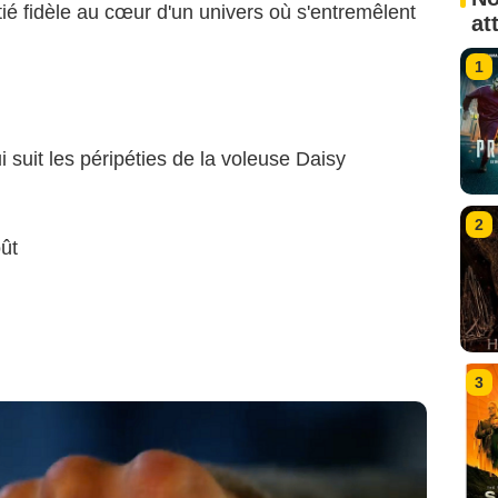
ié fidèle au cœur d'un univers où s'entremêlent
at
1
i suit les péripéties de la voleuse Daisy
2
ût
3