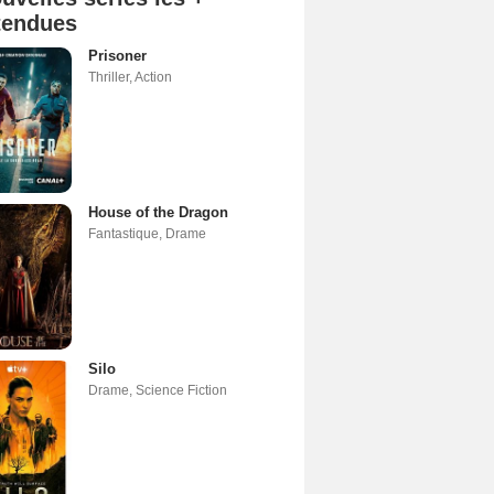
tendues
Prisoner
Thriller
,
Action
House of the Dragon
Fantastique
,
Drame
Silo
Drame
,
Science Fiction