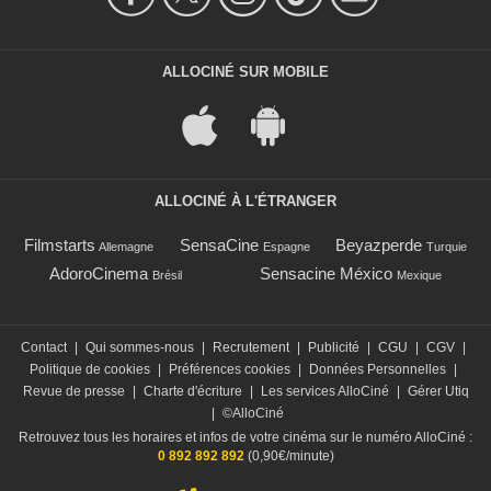
ALLOCINÉ SUR MOBILE
ALLOCINÉ À L'ÉTRANGER
Filmstarts
SensaCine
Beyazperde
Allemagne
Espagne
Turquie
AdoroCinema
Sensacine México
Brésil
Mexique
Contact
|
Qui sommes-nous
|
Recrutement
|
Publicité
|
CGU
|
CGV
|
Politique de cookies
|
Préférences cookies
|
Données Personnelles
|
Revue de presse
|
Charte d'écriture
|
Les services AlloCiné
|
Gérer Utiq
|
©AlloCiné
Retrouvez tous les horaires et infos de votre cinéma sur le numéro AlloCiné :
0 892 892 892
(0,90€/minute)