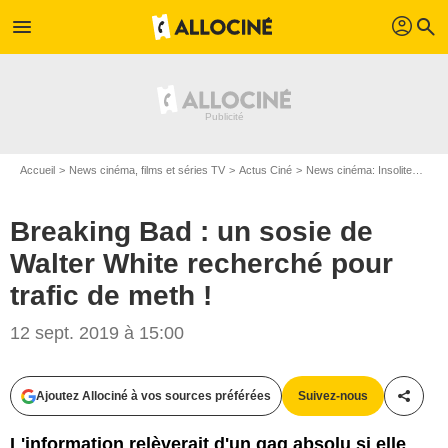
profil
menu
search
Accueil
News cinéma, films et séries TV
Actus Ciné
News cinéma: Insolite
Brea
Breaking Bad : un sosie de
Walter White recherché pour
trafic de meth !
12 sept. 2019 à 15:00
Ajoutez Allociné à vos sources préférées
Suivez-nous
Partag
L'information relèverait d'un gag absolu si elle