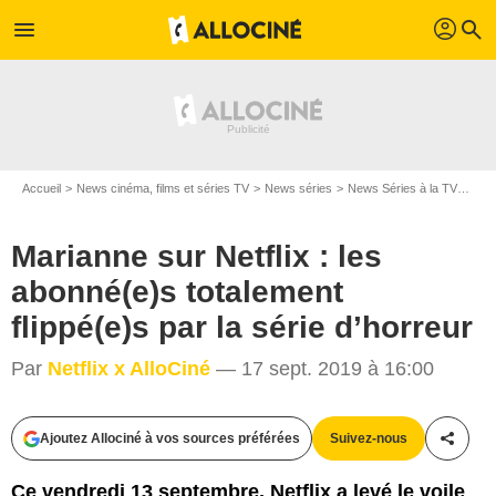
profil
menu
search
Accueil
News cinéma, films et séries TV
News séries
News Séries à la TV
Mari
Marianne sur Netflix : les
abonné(e)s totalement
flippé(e)s par la série d’horreur
Par
Netflix x AlloCiné
— 17 sept. 2019 à 16:00
Ajoutez Allociné à vos sources préférées
Suivez-nous
Partag
Ce vendredi 13 septembre, Netflix a levé le voile