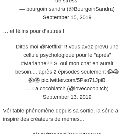
de stress.
— bourgoin sandra (@BourgoinSandra)
September 15, 2019
… et félins pour d’autres !
Dites moi
@NetflixFR
vous avez prevu une
cellule psychologique pour le "après"
#Marianne
?? Si oui mon chat en aurait
besoin.... après 2 épisodes seulement 😱😱
😱😱
pic.twitter.com/5Pso71JpiB
— La cocobiatch (@lovecocobitch)
September 13, 2019
Véritable phénomène depuis sa sortie, la série a
inspiré des créateurs de memes...