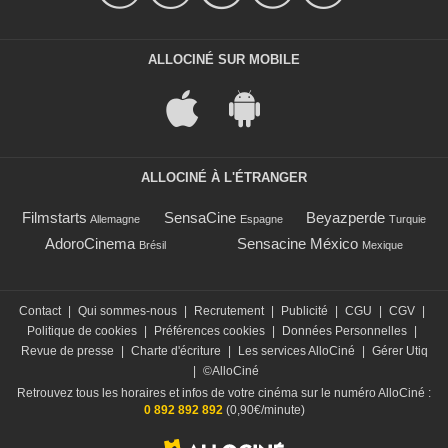
ALLOCINÉ SUR MOBILE
ALLOCINÉ À L'ÉTRANGER
Filmstarts
SensaCine
Beyazperde
Allemagne
Espagne
Turquie
AdoroCinema
Sensacine México
Brésil
Mexique
Contact
|
Qui sommes-nous
|
Recrutement
|
Publicité
|
CGU
|
CGV
|
Politique de cookies
|
Préférences cookies
|
Données Personnelles
|
Revue de presse
|
Charte d'écriture
|
Les services AlloCiné
|
Gérer Utiq
|
©AlloCiné
Retrouvez tous les horaires et infos de votre cinéma sur le numéro AlloCiné :
0 892 892 892
(0,90€/minute)