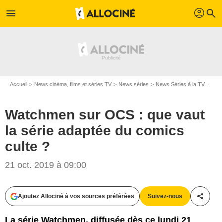
profil
menu
search
Accueil
News cinéma, films et séries TV
News séries
News Séries à la TV
Watc
Watchmen sur OCS : que vaut
la série adaptée du comics
culte ?
21 oct. 2019 à 09:00
HBO
Ajoutez Allociné à vos sources préférées
Suivez-nous
Partag
La série Watchmen, diffusée dès ce lundi 21