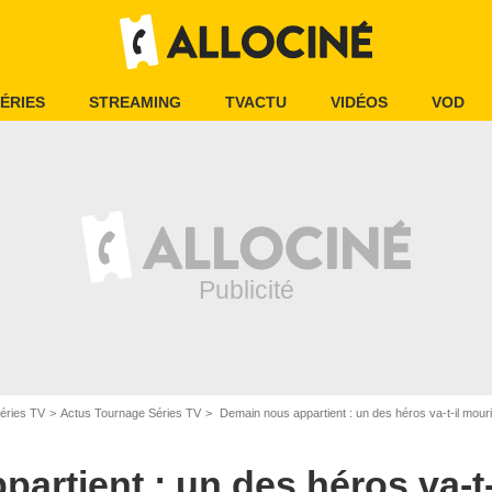
ÉRIES
STREAMING
TVACTU
VIDÉOS
VOD
éries TV
Actus Tournage Séries TV
Demain nous appartient : un des héros va-t-il mouri
abien Malot/Telsete/TF1
artient : un des héros va-t-