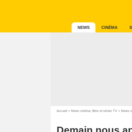
NEWS
CINÉMA
S
Accueil
News cinéma, films et séries TV
News s
F
Demain nous app