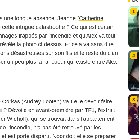
1
 une longue absence, Jeanne (
Catherine
 de cette intrigue catastrophe ? Ce qui est certain
onnages frappés par l'incendie et qu'Alex va tout
révèle la photo ci-dessus. Et cela va sans dire
ons désastreuses sur son fils et le reste du clan
2
ser un peu plus la rancoeur qui existe entre Alex
3
e Corkas (
Audrey Looten
) va-t-elle devoir faire
e ? Dévoilé en avant-première par TF1, l'extrait
ier Widhoff
), qui se trouvait dans l'appartement
 l'incendie, n'a pas été retrouvé par les
et est porté disparu. Noor doit-elle se préparer