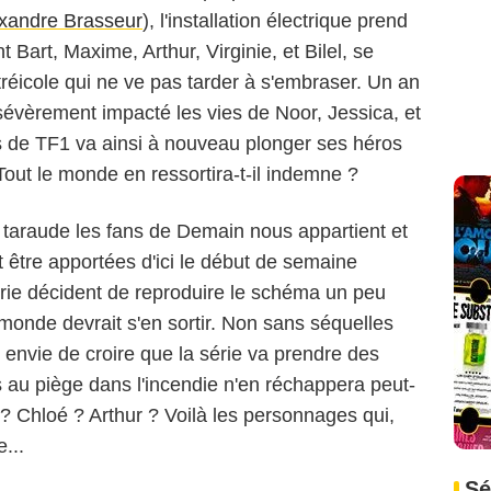
xandre Brasseur
), l'installation électrique prend
 Bart, Maxime, Arthur, Virginie, et Bilel, se
réicole qui ne ve pas tarder à s'embraser. Un an
 sévèrement impacté les vies de Noor, Jessica, et
ès de TF1 va ainsi à nouveau plonger ses héros
Tout le monde en ressortira-t-il indemne ?
 taraude les fans de Demain nous appartient et
 être apportées d'ici le début de semaine
érie décident de reproduire le schéma un peu
le monde devrait s'en sortir. Non sans séquelles
envie de croire que la série va prendre des
is au piège dans l'incendie n'en réchappera peut-
? Chloé ? Arthur ? Voilà les personnages qui,
...
Sé