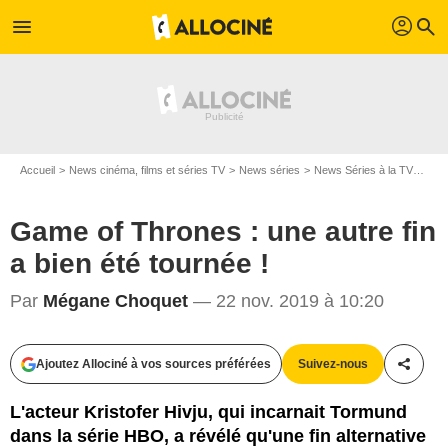
profil
menu
search
Accueil
News cinéma, films et séries TV
News séries
News Séries à la TV
Game
Game of Thrones : une autre fin
a bien été tournée !
HBO
Par
Mégane Choquet
— 22 nov. 2019 à 10:20
Ajoutez Allociné à vos sources préférées
Suivez-nous
Partag
L'acteur Kristofer Hivju, qui incarnait Tormund
dans la série HBO, a révélé qu'une fin alternative