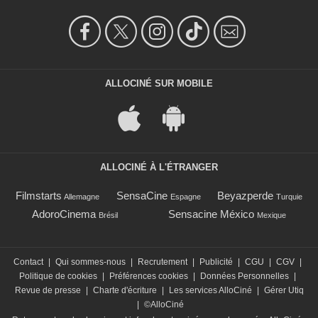
ALLOCINÉ SUR MOBILE
ALLOCINÉ À L'ÉTRANGER
Filmstarts
SensaCine
Beyazperde
Allemagne
Espagne
Turquie
AdoroCinema
Sensacine México
Brésil
Mexique
Contact
|
Qui sommes-nous
|
Recrutement
|
Publicité
|
CGU
|
CGV
|
Politique de cookies
|
Préférences cookies
|
Données Personnelles
|
Revue de presse
|
Charte d'écriture
|
Les services AlloCiné
|
Gérer Utiq
|
©AlloCiné