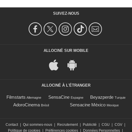
SUIVEZ-NOUS
ALLOCINÉ SUR MOBILE
ALLOCINÉ À L'ÉTRANGER
Filmstarts
SensaCine
Beyazperde
Allemagne
Espagne
Turquie
AdoroCinema
Sensacine México
Brésil
Mexique
Contact
|
Qui sommes-nous
|
Recrutement
|
Publicité
|
CGU
|
CGV
|
Politique de cookies
|
Préférences cookies
|
Données Personnelles
|