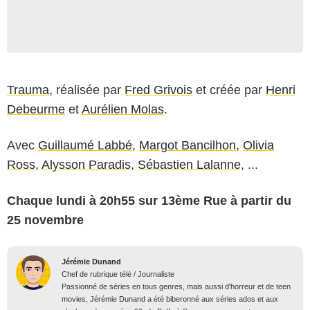
Trauma
, réalisée par
Fred Grivois
et créée par
Henri
Debeurme
et
Aurélien Molas
.
Avec
Guillaumé Labbé
,
Margot Bancilhon
,
Olivia
Ross
,
Alysson Paradis
,
Sébastien Lalanne
, ...
Chaque lundi à 20h55 sur 13ème Rue à partir du
25 novembre
Jérémie Dunand
Chef de rubrique télé / Journaliste
Passionné de séries en tous genres, mais aussi d'horreur et de teen
movies, Jérémie Dunand a été biberonné aux séries ados et aux