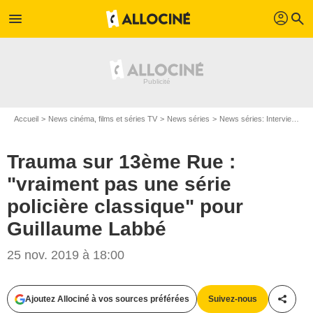
profil
menu
search
Accueil
News cinéma, films et séries TV
News séries
News séries: Interviews
Trauma sur 13ème Rue :
"vraiment pas une série
policière classique" pour
Guillaume Labbé
25 nov. 2019 à 18:00
Ajoutez Allociné à vos sources préférées
Suivez-nous
Partag