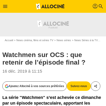
profil
menu
search
Accueil
News cinéma, films et séries TV
News séries
News Séries à la TV
Watc
Watchmen sur OCS : que
retenir de l’épisode final ?
16 déc. 2019 à 11:15
HBO
Ajoutez Allociné à vos sources préférées
Suivez-nous
Partag
La série "Watchmen" s’est achevée ce dimanche
par un épisode spectaculaire, apportant les