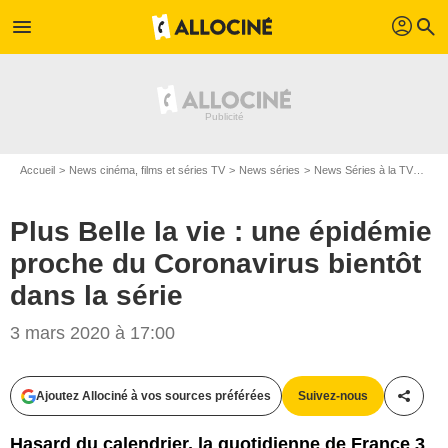
profil
menu
search
Accueil
News cinéma, films et séries TV
News séries
News Séries à la TV
Plus
Plus Belle la vie : une épidémie
proche du Coronavirus bientôt
dans la série
3 mars 2020 à 17:00
Capture d'écran/FTV
Ajoutez Allociné à vos sources préférées
Suivez-nous
Partag
Hasard du calendrier, la quotidienne de France 3