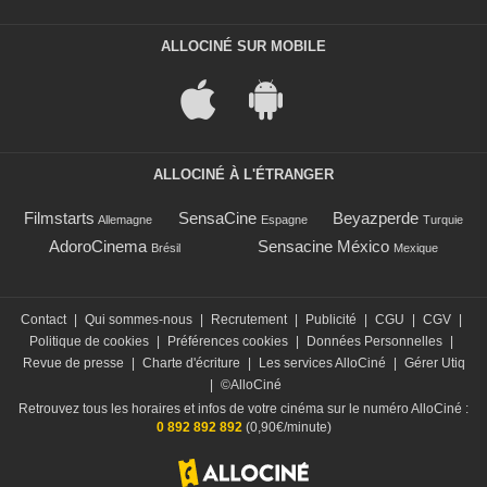
ALLOCINÉ SUR MOBILE
ALLOCINÉ À L'ÉTRANGER
Filmstarts
SensaCine
Beyazperde
Allemagne
Espagne
Turquie
AdoroCinema
Sensacine México
Brésil
Mexique
Contact
|
Qui sommes-nous
|
Recrutement
|
Publicité
|
CGU
|
CGV
|
Politique de cookies
|
Préférences cookies
|
Données Personnelles
|
Revue de presse
|
Charte d'écriture
|
Les services AlloCiné
|
Gérer Utiq
|
©AlloCiné
Retrouvez tous les horaires et infos de votre cinéma sur le numéro AlloCiné :
0 892 892 892
(0,90€/minute)