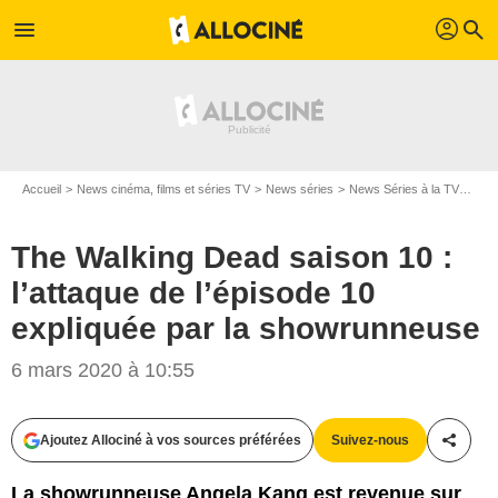
profil
menu
search
Accueil
News cinéma, films et séries TV
News séries
News Séries à la TV
The 
The Walking Dead saison 10 :
l’attaque de l’épisode 10
expliquée par la showrunneuse
6 mars 2020 à 10:55
AMC
Ajoutez Allociné à vos sources préférées
Suivez-nous
Partag
La showrunneuse Angela Kang est revenue sur