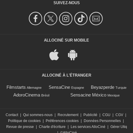
SUIVEZ-NOUS
ALLOCINÉ SUR MOBILE
ALLOCINÉ À L'ÉTRANGER
Filmstarts
SensaCine
Beyazperde
Allemagne
Espagne
Turquie
AdoroCinema
Sensacine México
Brésil
Mexique
Contact
|
Qui sommes-nous
|
Recrutement
|
Publicité
|
CGU
|
CGV
|
Politique de cookies
|
Préférences cookies
|
Données Personnelles
|
Revue de presse
|
Charte d'écriture
|
Les services AlloCiné
|
Gérer Utiq
|
©AlloCiné