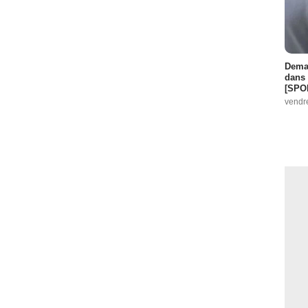
Demai
dans 
[SPO
vendr