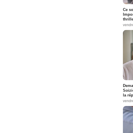
Ce so
Impos
thrill
vendr
Demai
Soizi
la ré
vendr