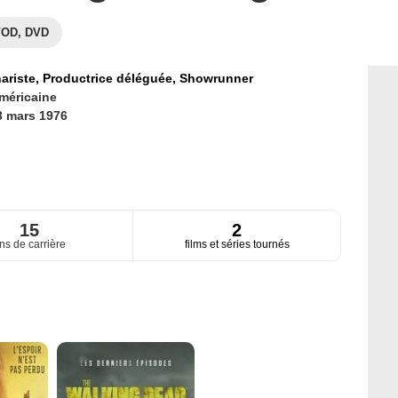
OD, DVD
ariste,
Productrice déléguée,
Showrunner
méricaine
3 mars 1976
15
2
ns de carrière
films et séries tournés