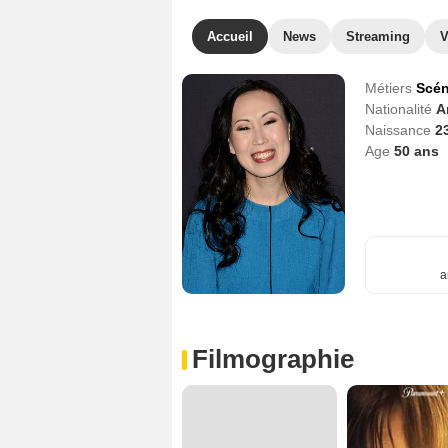
Accueil
News
Streaming
V
Métiers
Scén
Nationalité
A
Naissance
2
Age
50
ans
a
Filmographie