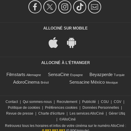
ALLOCINÉ SUR MOBILE
ALLOCINÉ À L'ÉTRANGER
Filmstarts
SensaCine
Beyazperde
Allemagne
Espagne
Turquie
AdoroCinema
Sensacine México
Brésil
Mexique
Contact
|
Qui sommes-nous
|
Recrutement
|
Publicité
|
CGU
|
CGV
|
Politique de cookies
|
Préférences cookies
|
Données Personnelles
|
Revue de presse
|
Charte d'écriture
|
Les services AlloCiné
|
Gérer Utiq
|
©AlloCiné
Retrouvez tous les horaires et infos de votre cinéma sur le numéro AlloCiné :
0 892 892 892
(0,90€/minute)