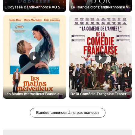
L'Odyssée Bande-annonce VO STFR
Le Triangle d'or Bande-annonce VF
Les Matins merveilleux Bande-annonce VF
De la Comédie-Française Teaser VF
Bandes-annonces à ne pas manquer