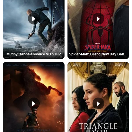
Mutiny Bande-annonce VO STFR
Spider-Man: Brand New Day Bande-annonce VO STFR