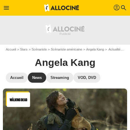
profil
menu
search
Accueil
Stars
Scénariste
Scénariste américaine
Angela Kang
Actualité Angela Kang
Angela Kang
Accueil
News
Streaming
VOD, DVD