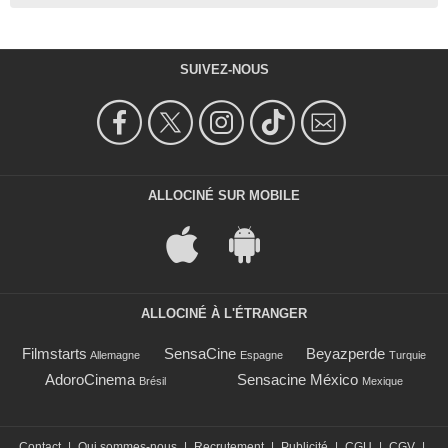
SUIVEZ-NOUS
ALLOCINÉ SUR MOBILE
ALLOCINÉ À L'ÉTRANGER
Filmstarts
SensaCine
Beyazperde
Allemagne
Espagne
Turquie
AdoroCinema
Sensacine México
Brésil
Mexique
Contact
|
Qui sommes-nous
|
Recrutement
|
Publicité
|
CGU
|
CGV
|