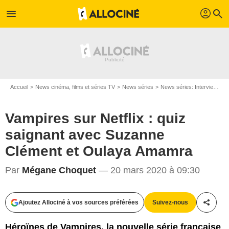
profil
menu
search
Accueil
News cinéma, films et séries TV
News séries
News séries: Interviews
Vampires sur Netflix : quiz
saignant avec Suzanne
Clément et Oulaya Amamra
Par
Mégane Choquet
— 20 mars 2020 à 09:30
Ajoutez Allociné à vos sources préférées
Suivez-nous
Partag
Héroïnes de Vampires, la nouvelle série française