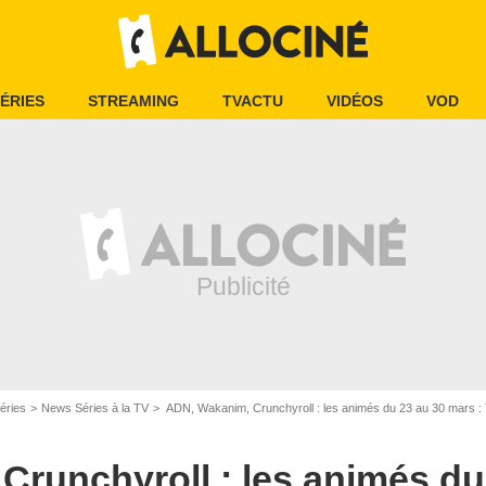
ÉRIES
STREAMING
TVACTU
VIDÉOS
VOD
FR_tmdb
éries
News Séries à la TV
ADN, Wakanim, Crunchyroll : les animés du 23 au 30 mars : T
runchyroll : les animés du