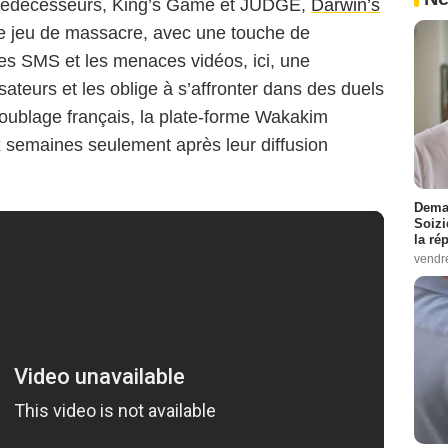
 prédécesseurs, King’s Game et JUDGE,
Darwin’s
re jeu de massacre, avec une touche de
les SMS et les menaces vidéos, ici, une
isateurs et les oblige à s’affronter dans des duels
doublage français, la plate-forme Wakakim
 semaines seulement après leur diffusion
Demai
Soizi
la ré
vendr