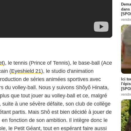
Demai
dans 
[SPO
vendr
et
), le tennis (Prince of Tennis), le base-ball (Ace
ain (
Eyeshield 21
), le studio d'animation
production de séries animées sportives avec
Ici t
l'épi
ers du volley-ball. Nous y suivons Shôyô Hinata,
[SPO
vendr
us que tout jouer au volley-ball et ce, malgré
, suite à une sévère défaite, son club de collège
tant partis. Mais Shô est bien décidé à jouer de
 en fonction de son ambition. Il intègre donc le
e, le Petit Géant, tout en espérant faire aussi