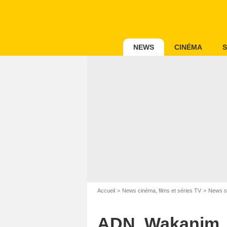
NEWS
CINÉMA
S
Accueil
News cinéma, films et séries TV
News s
ADN, Wakanim, C