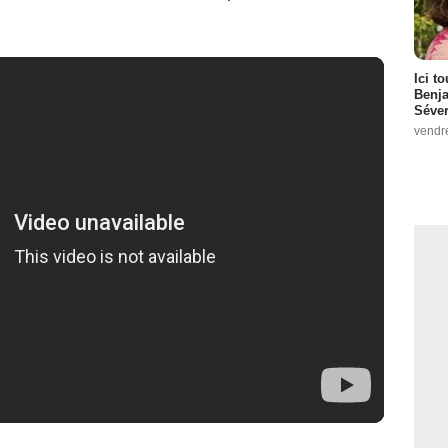
Ici t
Benj
Séver
vendr