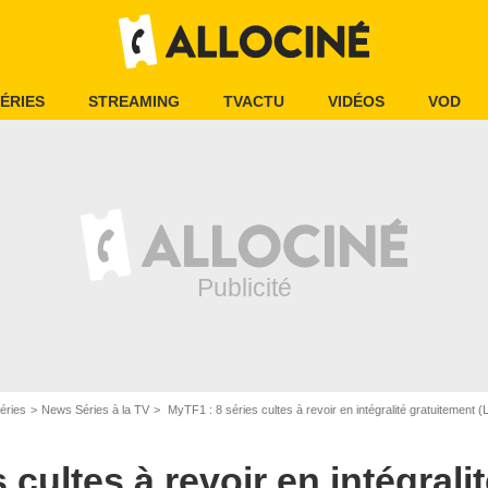
ÉRIES
STREAMING
TVACTU
VIDÉOS
VOD
éries
News Séries à la TV
MyTF1 : 8 séries cultes à revoir en intégralité gratuitement (
 cultes à revoir en intégrali