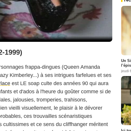
-1999)
Un Si
l’épi
personnages frappa-dingues (Queen Amanda
jeudi 
y Kimberley...) à ses intrigues farfelues et ses
lace
est LE soap culte des années 90 qui aura
nfants et d'ados à l'heure du goûter comme si de
ales, jalousies, tromperies, trahisons,
en vieilli visuellement, le plaisir à le dévorer
probables, ces trouvailles scénaristiques
s cultissimes et ce sens du cliffhanger méritent
Ici t