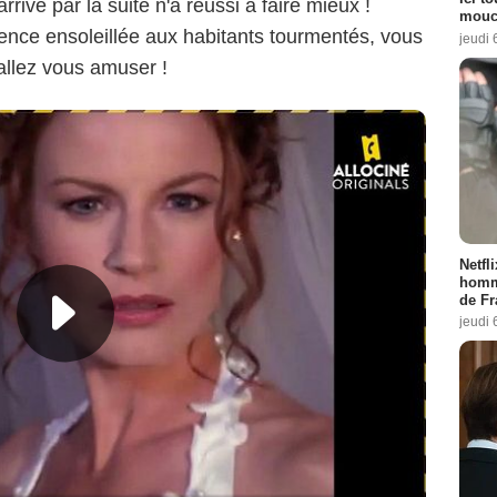
rrivé par la suite n'a réussi à faire mieux !
mouch
dence ensoleillée aux habitants tourmentés, vous
jeudi 
 allez vous amuser !
Netfl
homma
de Fr
jeudi 