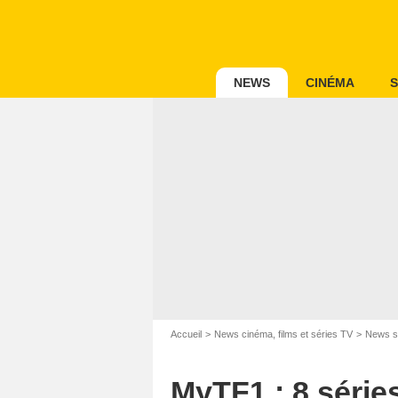
NEWS
CINÉMA
S
Accueil
News cinéma, films et séries TV
News s
MyTF1 : 8 séries