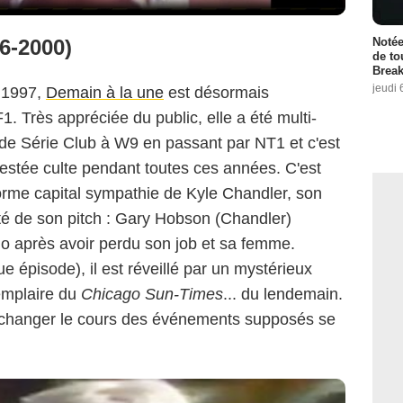
6-2000)
Notée
de to
Break
jeudi 
 1997,
Demain à la une
est désormais
1. Très appréciée du public, elle a été multi-
 de Série Club à W9 en passant par NT1 et c'est
restée culte pendant toutes ces années. C'est
norme capital sympathie de Kyle Chandler, son
alité de son pitch : Gary Hobson (Chandler)
go après avoir perdu son job et sa femme.
 épisode), il est réveillé par un mystérieux
xemplaire du
Chicago Sun-Times
... du lendemain.
e changer le cours des événements supposés se