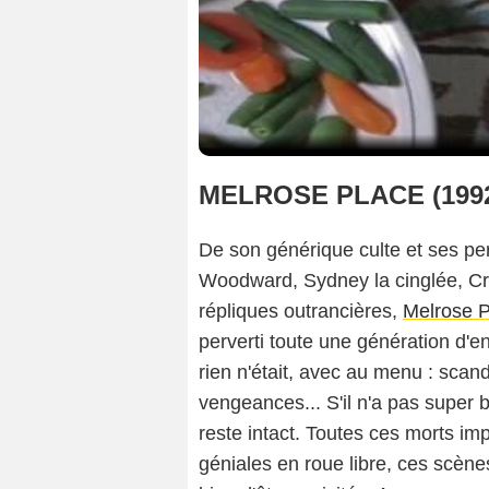
MELROSE PLACE (1992
De son générique culte et ses 
Woodward, Sydney la cinglée, Craz
répliques outrancières,
Melrose P
perverti toute une génération d'e
rien n'était, avec au menu : scand
vengeances... S'il n'a pas super bi
reste intact. Toutes ces morts im
géniales en roue libre, ces scène