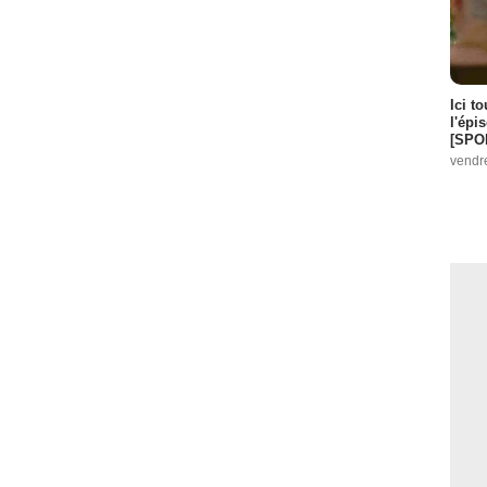
Ici t
l'épi
[SPO
vendr