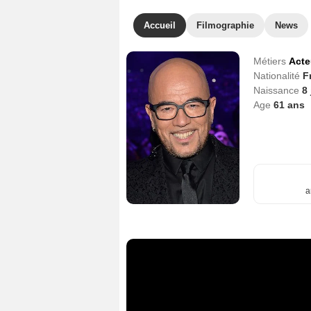
Accueil
Filmographie
News
Métiers
Acte
Nationalité
F
Naissance
8
Age
61
ans
a