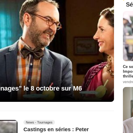
Sé
Ce so
Impos
thrill
vendr
nages" le 8 octobre sur M6
News - Tournages
Castings en séries : Peter