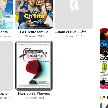
Anatane et les enfants d'Okura
La Ch’tite famille
Adam et Eve (Côté diffusion)
inconnue
28 février 2018
24 août 2012
apter
Harrison's Flowers
A 
inconnue
24 janvier 2001