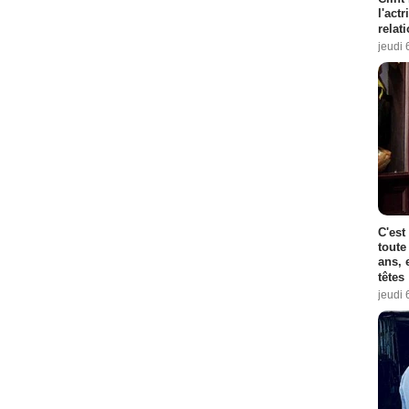
l'act
relat
jeudi 
C'est
toute
ans, 
têtes
jeudi 