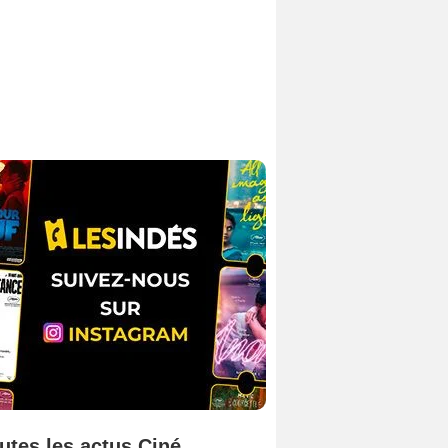
utes les actus Ciné