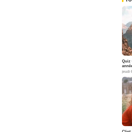
Quiz 
année
jeudi 
Clint