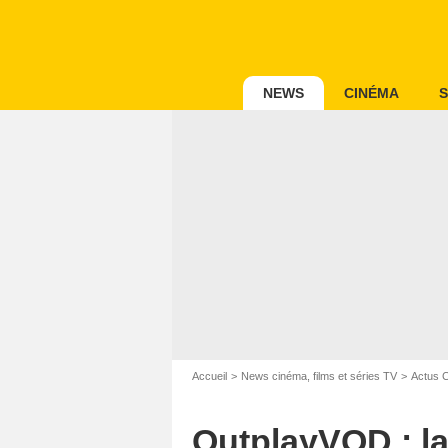
NEWS
CINÉMA
S
Accueil
News cinéma, films et séries TV
Actus 
OutplayVOD : la