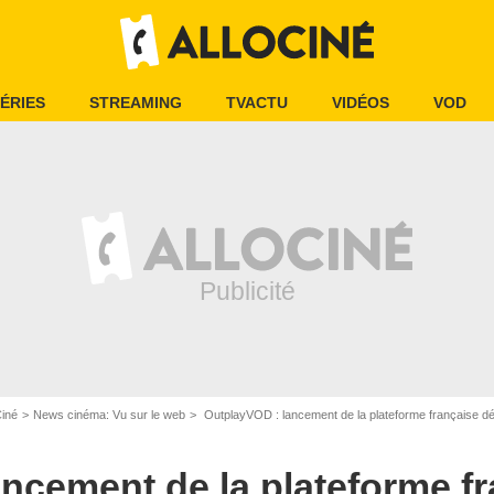
ÉRIES
STREAMING
TVACTU
VIDÉOS
VOD
Ciné
News cinéma: Vu sur le web
OutplayVOD : lancement de la plateforme française 
OUTPLAY FILMS
ncement de la plateforme f