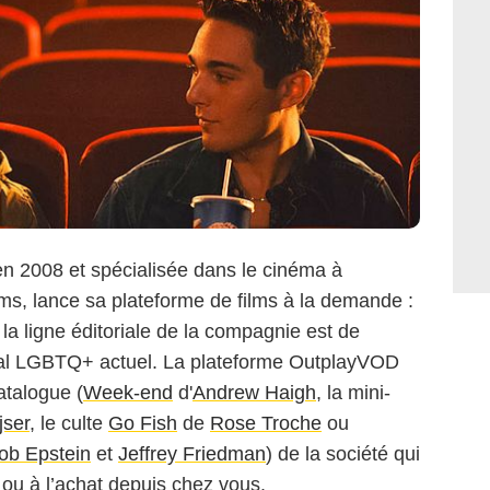
 en 2008 et spécialisée dans le cinéma à
s, lance sa plateforme de films à la demande :
la ligne éditoriale de la compagnie est de
nal LGBTQ+ actuel. La plateforme OutplayVOD
atalogue (
Week-end
d'
Andrew Haigh
, la mini-
jser
, le culte
Go Fish
de
Rose Troche
ou
ob Epstein
et
Jeffrey Friedman
) de la société qui
n ou à l’achat depuis chez vous.