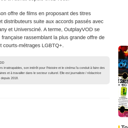
son offre de films en proposant des titres
 et distributeurs suite aux accords passés avec
any et Universciné. A terme, OutplayVOD se
 française rassemblant la plus grande offre de
et courts-métrages LGBTQ+.
BDD
rrattrapables, son intérêt pour l’histoire et le cinéma l’a conduit à faire des
et à travailler dans le secteur culturel. Elle est journaliste / rédactrice
é depuis 2018.
To