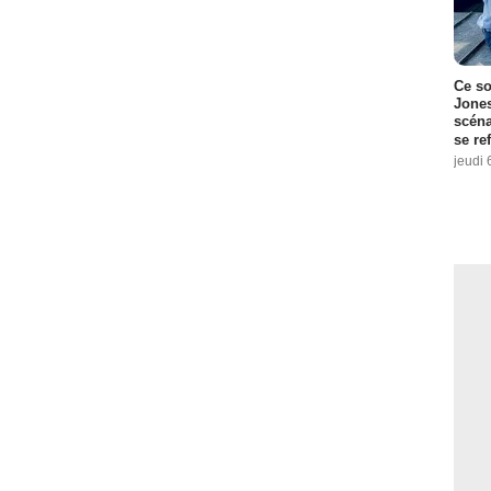
Ce so
Jones
scéna
se re
jeudi 