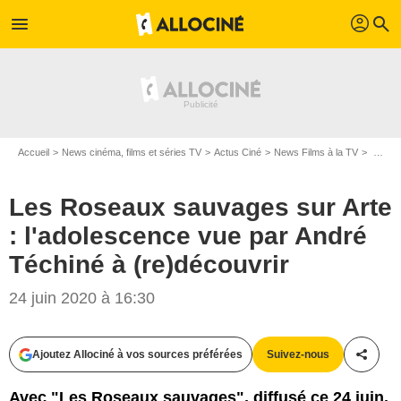
profil
menu
search
Accueil
News cinéma, films et séries TV
Actus Ciné
News Films à la TV
Les Roseaux sauvages sur Arte : l'adolescence vue par André Téchiné à (re)découvrir
Les Roseaux sauvages sur Arte
: l'adolescence vue par André
Téchiné à (re)découvrir
24 juin 2020 à 16:30
Les Films Alain Sarde
Ajoutez Allociné à vos sources préférées
Suivez-nous
Partag
Avec "Les Roseaux sauvages", diffusé ce 24 juin,