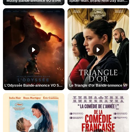
Mutiny Bande-annonce VO STFR
Spider-Man: Brand New Day Bande-annonce VO STFR
L'Odyssée Bande-annonce VO STFR
Le Triangle d'or Bande-annonce VF