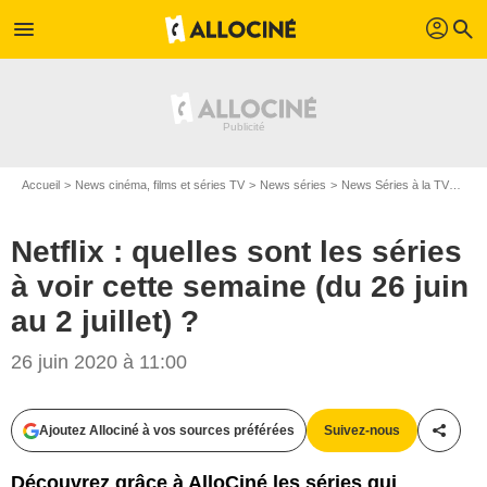
profil
menu
search
Accueil
News cinéma, films et séries TV
News séries
News Séries à la TV
Netf
Netflix : quelles sont les séries
à voir cette semaine (du 26 juin
au 2 juillet) ?
26 juin 2020 à 11:00
Ajoutez Allociné à vos sources préférées
Suivez-nous
Partag
Découvrez grâce à AlloCiné les séries qui