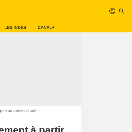
profil
search
LES INDÉS
CANAL+
artir du vendredi 21 août ?
ement à partir