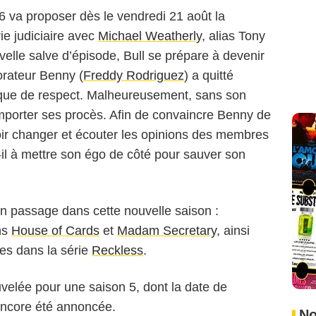
 6 va proposer dès le vendredi 21 août la
rie judiciaire avec
Michael Weatherly
, alias Tony
velle salve d’épisode, Bull se prépare à devenir
orateur Benny (
Freddy Rodriguez
) a quitté
nque de respect. Malheureusement, sans son
emporter ses procès. Afin de convaincre Benny de
voir changer et écouter les opinions des membres
-il à mettre son égo de côté pour sauver son
un passage dans cette nouvelle saison :
ns
House of Cards
et
Madam Secretary
, ainsi
mes dans la série
Reckless
.
velée pour une saison 5, dont la date de
 encore été annoncée.
No