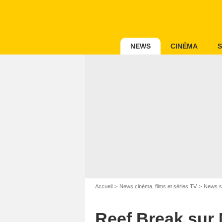
NEWS
CINÉMA
S
Accueil
News cinéma, films et séries TV
News s
Reef Break sur 