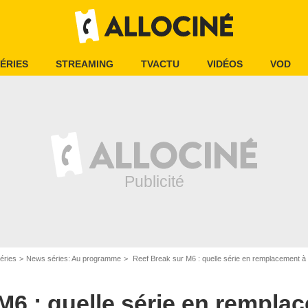
ÉRIES
STREAMING
TVACTU
VIDÉOS
VOD
ABC Studio
éries
News séries: Au programme
Reef Break sur M6 : quelle série en remplacement à p
M6 : quelle série en remplac