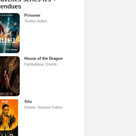
tendues
Prisoner
Thriller
,
Action
House of the Dragon
Fantastique
,
Drame
Silo
Drame
,
Science Fiction