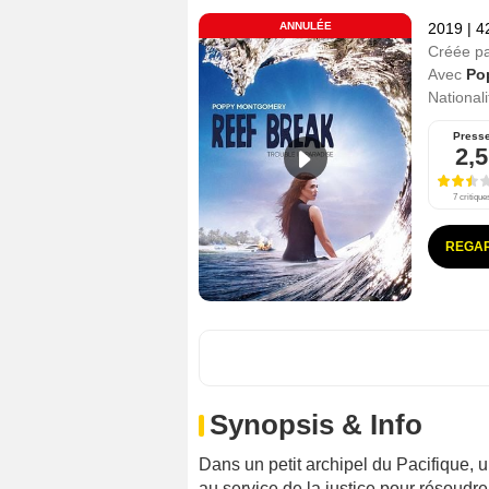
ANNULÉE
2019
|
4
Créée p
Avec
Po
Nationali
Press
2,5
7 critique
REGAR
Synopsis & Info
Dans un petit archipel du Pacifique, 
au service de la justice pour résoudre