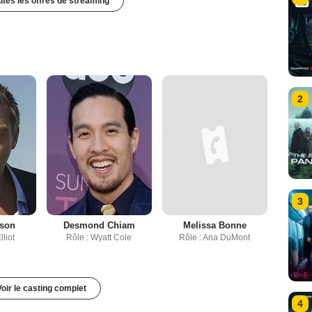
outes les offres de streaming
2
3
nson
Desmond Chiam
Melissa Bonne
lliot
Rôle : Wyatt Cole
Rôle : Ana DuMont
Voir le casting complet
4