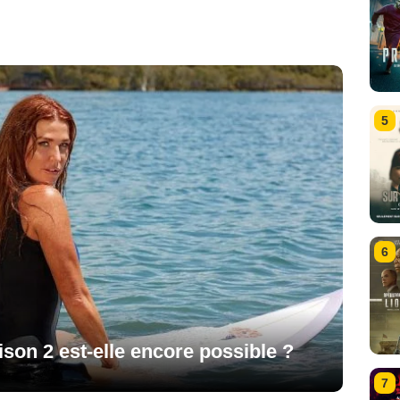
5
6
ison 2 est-elle encore possible ?
7