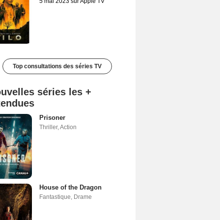
5 mai 2023 sur Apple TV
Top consultations des séries TV
uvelles séries les +
tendues
Prisoner
Thriller
,
Action
House of the Dragon
Fantastique
,
Drame