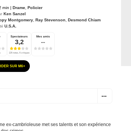
2 min
|
Drame
,
Policier
ar
Ken Sanzel
ppy Montgomery
,
Ray Stevenson
,
Desmond Chiam
té
U.S.A.
e
Spectateurs
Mes amis
3,2
--
s
126 notes, 6 critiques
DER SUR M6+
une ex-cambrioleuse met ses talents et son expérience
 des crimes.