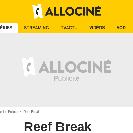
ÉRIES
STREAMING
TVACTU
VIDÉOS
VOD
éries Policier
Reef Break
Reef Break