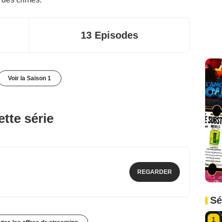
13 Episodes
Voir la Saison 1
tte série
REGARDER
Sé
1