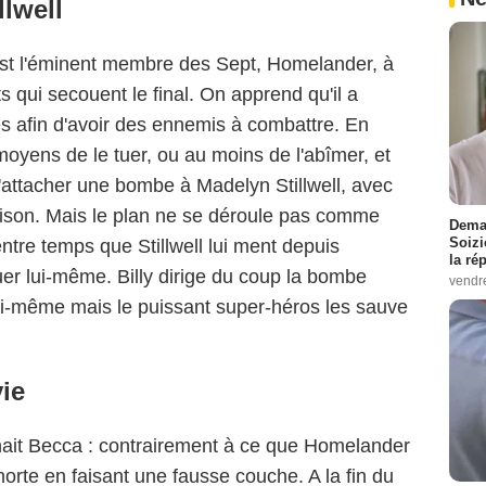
llwell
est l'éminent membre des Sept, Homelander, à
s qui secouent le final. On apprend qu'il a
tes afin d'avoir des ennemis à combattre. En
s moyens de le tuer, ou au moins de l'abîmer, et
'attacher une bombe à Madelyn Stillwell, avec
aison. Mais le plan ne se déroule pas comme
Demai
Soizi
ntre temps que Stillwell lui ment depuis
la ré
er lui-même. Billy dirige du coup la bombe
vendr
ui-même mais le puissant super-héros les sauve
ie
nait Becca : contrairement à ce que Homelander
 morte en faisant une fausse couche. A la fin du