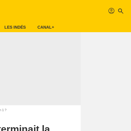
profil
search
LES INDÉS
CANAL+
n 1 ?
rminait la