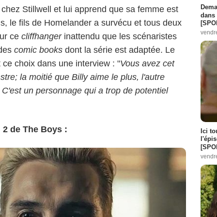
Demai
chez Stillwell et lui apprend que sa femme est
dans 
us, le fils de Homelander a survécu et tous deux
[SPO
vendr
sur ce
cliffhanger
inattendu que les scénaristes
 des
comic books
dont la série est adaptée. Le
 ce choix dans une interview : "
Vous avez cet
re; la moitié que Billy aime le plus, l'autre
. C'est un personnage qui a trop de potentiel
 2 de The Boys :
Ici t
l'épi
[SPO
vendr