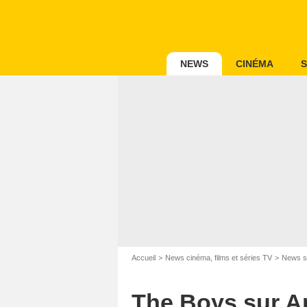
NEWS
CINÉMA
S
Accueil
News cinéma, films et séries TV
News s
The Boys sur A