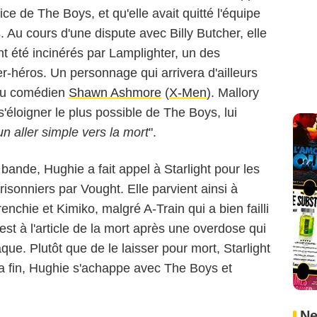
ice de The Boys, et qu'elle avait quitté l'équipe
 Au cours d'une dispute avec Billy Butcher, elle
nt été incinérés par Lamplighter, un des
-héros. Un personnage qui arrivera d'ailleurs
s du comédien
Shawn Ashmore
(
X-Men
). Mallory
'éloigner le plus possible de The Boys, lui
n aller simple vers la mort
".
 bande, Hughie a fait appel à Starlight pour les
prisonniers par Vought. Elle parvient ainsi à
enchie et Kimiko, malgré A-Train qui a bien failli
i est à l'article de la mort après une overdose qui
aque. Plutôt que de le laisser pour mort, Starlight
 la fin, Hughie s'achappe avec The Boys et
Ne