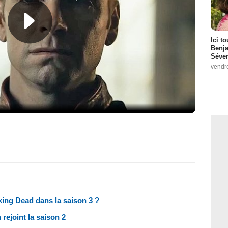
Ici t
Benj
Séver
vendr
ing Dead dans la saison 3 ?
ejoint la saison 2