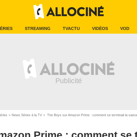
ÉRIES
STREAMING
TVACTU
VIDÉOS
VOD
éries
News Séries à la TV
The Boys sur Amazon Prime : comment se terminait la saiso
mazon Prime : comment se te