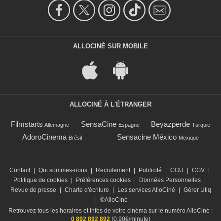
ALLOCINÉ SUR MOBILE
ALLOCINÉ À L'ÉTRANGER
Filmstarts
SensaCine
Beyazperde
Allemagne
Espagne
Turquie
AdoroCinema
Sensacine México
Brésil
Mexique
Contact
|
Qui sommes-nous
|
Recrutement
|
Publicité
|
CGU
|
CGV
|
Politique de cookies
|
Préférences cookies
|
Données Personnelles
|
Revue de presse
|
Charte d'écriture
|
Les services AlloCiné
|
Gérer Utiq
|
©AlloCiné
Retrouvez tous les horaires et infos de votre cinéma sur le numéro AlloCiné :
0 892 892 892
(0,90€/minute)