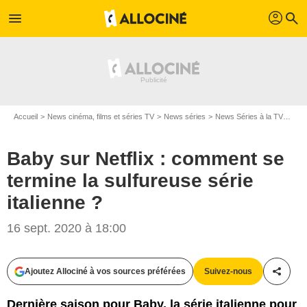
profil
menu
search
Accueil
News cinéma, films et séries TV
News séries
News Séries à la TV
Baby
Baby sur Netflix : comment se
termine la sulfureuse série
italienne ?
16 sept. 2020 à 18:00
Netflix
Ajoutez Allociné à vos sources préférées
Suivez-nous
Partag
Dernière saison pour Baby, la série italienne pour