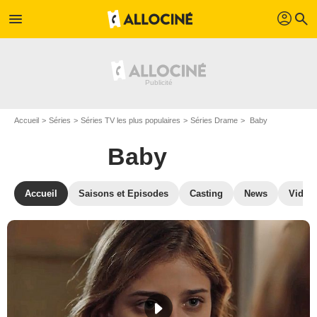
profil
menu
search
Accueil
Séries
Séries TV les plus populaires
Séries Drame
Baby
Baby
Accueil
Saisons et Episodes
Casting
News
Vidéo