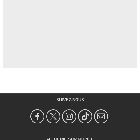
SUIVEZ-NOUS
ALLOCINÉ SUR MOBILE