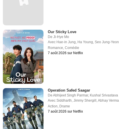
Our Sticky Love
De
Ji-Hye Mo
Avec
Hae-in Jung
,
Ha Young
,
Seo Jung-Yeon
Romance
,
Comédie
7 août 2026 sur Netflix
Operation Safed Saagar
De
Abhijeet Singh Parmar
,
Kushal Srivastava
Avec
Siddharth
,
Jimmy Shergill
,
Abhay Verma
Action
,
Drame
7 août 2026 sur Netflix