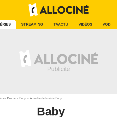
ÉRIES
STREAMING
TVACTU
VIDÉOS
VOD
éries Drame
Baby
Actualité de la série Baby
Baby