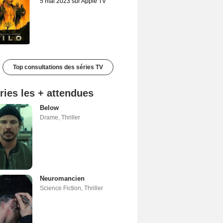
5 mai 2023 sur Apple TV
Top consultations des séries TV
ries les + attendues
Below
Drame
,
Thriller
Neuromancien
Science Fiction
,
Thriller