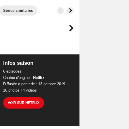
Séries similaires
Infos saison
6 épisodes
Chaîne d'origine :
Netflix
Diffusée à partir de : 18 octobre 2019
16 photos
|
4 vidéos
VOIR SUR NETFLIX