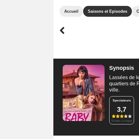
Accueil
Saisons et Episodes
C
Synopsis
Lassées de le
quartiers de
ville.
Spectateurs
3,7
53 notes, 2 critiques