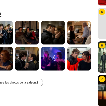
5
2
6
7
utes les photos de la saison 2