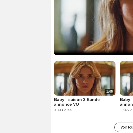
1:05
Baby - saison 2 Bande-
Baby -
annonce VO
annon
3 893 vues
1 546 v
Voir to