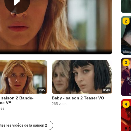
2
3
1:05
0:48
 saison 2 Bande-
Baby - saison 2 Teaser VO
ce VF
265 vues
4
ues
utes les vidéos de la saison 2