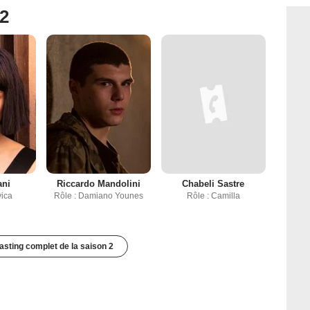
 2
ani
Riccardo Mandolini
Chabeli Sastre
vica
Rôle : Damiano Younes
Rôle : Camilla
casting complet de la saison 2