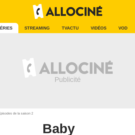
ÉRIES
STREAMING
TVACTU
VIDÉOS
VOD
pisodes de la saison 2
Baby