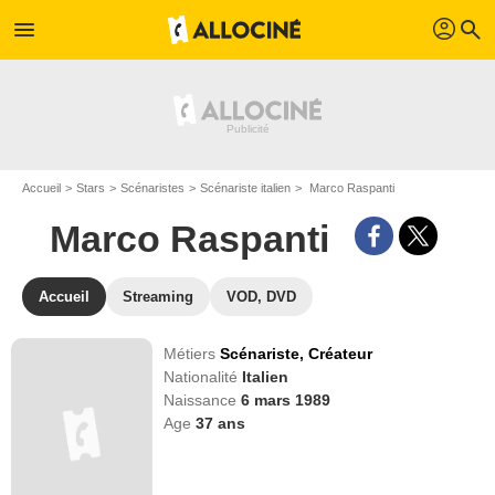
profil
menu
search
Accueil
Stars
Scénaristes
Scénariste italien
Marco Raspanti
Marco Raspanti
Accueil
Streaming
VOD, DVD
Métiers
Scénariste,
Créateur
Nationalité
Italien
Naissance
6 mars 1989
Age
37
ans