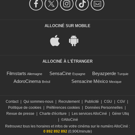
ALLOCINÉ SUR MOBILE
ALLOCINÉ À L'ÉTRANGER
Filmstarts
SensaCine
Beyazperde
Allemagne
Espagne
Turquie
AdoroCinema
Sensacine México
Brésil
Mexique
Contact
|
Qui sommes-nous
|
Recrutement
|
Publicité
|
CGU
|
CGV
|
Politique de cookies
|
Préférences cookies
|
Données Personnelles
|
Revue de presse
|
Charte d'écriture
|
Les services AlloCiné
|
Gérer Utiq
|
©AlloCiné
Retrouvez tous les horaires et infos de votre cinéma sur le numéro AlloCiné :
0 892 892 892
(0,90€/minute)