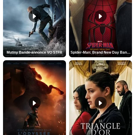
Mutiny Bande-annonce VO STFR
Spider-Man: Brand New Day Bande-annonce VO STFR