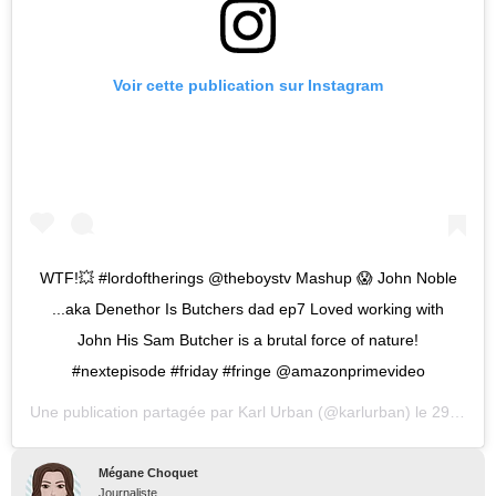
Voir cette publication sur Instagram
WTF!💥 #lordoftherings @theboystv Mashup 😱 John Noble
...aka Denethor Is Butchers dad ep7 Loved working with
John His Sam Butcher is a brutal force of nature!
#nextepisode #friday #fringe @amazonprimevideo
Une publication partagée par
Karl Urban
(@karlurban) le
29 Sept. 2020 à 10 :44 PDT
Mégane Choquet
Journaliste