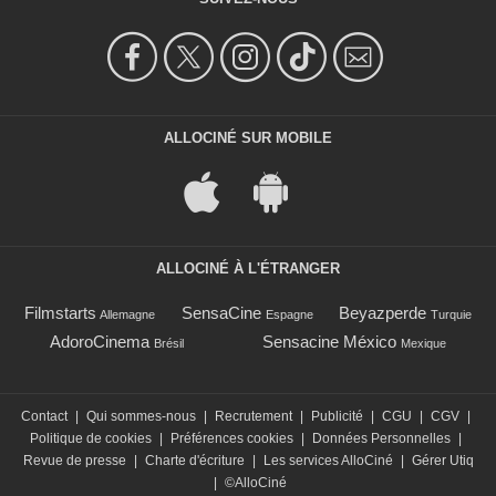
ALLOCINÉ SUR MOBILE
ALLOCINÉ À L'ÉTRANGER
Filmstarts
SensaCine
Beyazperde
Allemagne
Espagne
Turquie
AdoroCinema
Sensacine México
Brésil
Mexique
Contact
|
Qui sommes-nous
|
Recrutement
|
Publicité
|
CGU
|
CGV
|
Politique de cookies
|
Préférences cookies
|
Données Personnelles
|
Revue de presse
|
Charte d'écriture
|
Les services AlloCiné
|
Gérer Utiq
|
©AlloCiné