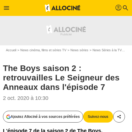
profil
menu
search
Accueil
News cinéma, films et séries TV
News séries
News Séries à la TV
The 
The Boys saison 2 :
retrouvailles Le Seigneur des
Anneaux dans l'épisode 7
2 oct. 2020 à 10:30
Panagiotis Pantazidis
Ajoutez Allociné à vos sources préférées
Suivez-nous
Partag
L'épisode 7 de la saison 2 de The Boys,