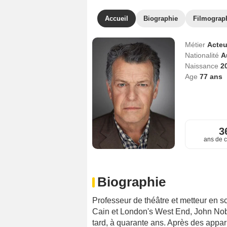
Accueil
Biographie
Filmograp
Métier
Acteu
Nationalité
A
Naissance
2
Age
77
ans
3
ans de c
Biographie
Professeur de théâtre et metteur en 
Cain et London's West End, John Nobl
tard, à quarante ans. Après des appari