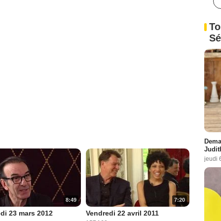
To
Sé
Demai
Judit
jeudi 
8:49
7:20
di 23 mars 2012
Vendredi 22 avril 2011