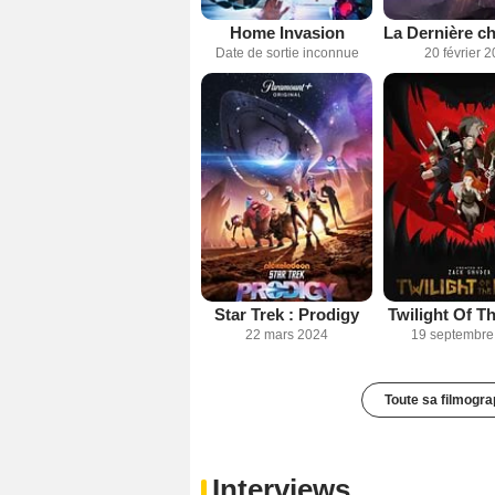
Home Invasion
Date de sortie inconnue
20 février 
Star Trek : Prodigy
Twilight Of T
22 mars 2024
19 septembre
Toute sa filmogra
Interviews