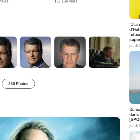
 vues
157 168 vues
"J'ai
d'Hol
refus
super
jeudi 
230 Photos
Demai
dans 
[SPO
jeudi 