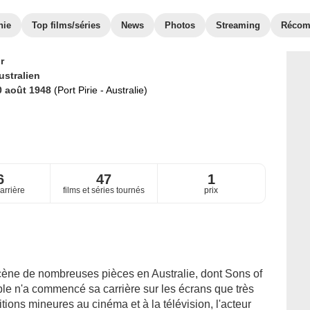
hie
Top films/séries
News
Photos
Streaming
Récom
r
ustralien
0 août 1948
(Port Pirie - Australie)
6
47
1
arrière
films et séries tournés
prix
scène de nombreuses pièces en Australie, dont Sons of
e n'a commencé sa carrière sur les écrans que très
tions mineures au cinéma et à la télévision, l'acteur