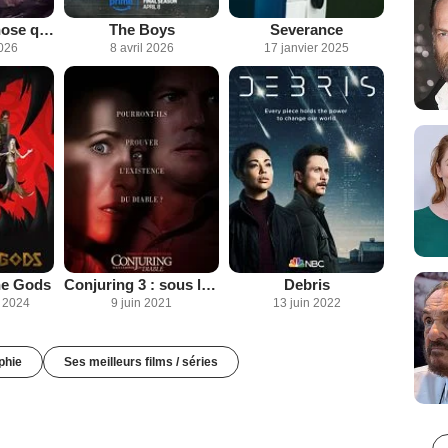
La Dernière chose qu'il m'a dite
The Boys
Severance
2026
8 avril 2026
17 janvier 2025
he Gods
Conjuring 3 : sous l'emprise du diable
Debris
 2024
9 juin 2021
13 juin 2022
phie
Ses meilleurs films / séries