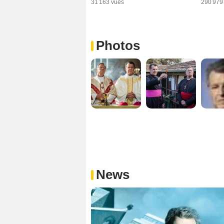
31 163 vues
290 979
Photos
News