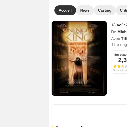
Accueil
News
Casting
Crit
18 août 
De
Mich
Avec
Ti
Titre ori
Spectate
2,3
56 notes, 6 cri