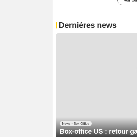
Voir to
Dernières news
News - Box Office
Box-office US : retour 