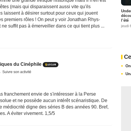
comme une grande fresque historique mais il n'en est
tes (mais qui disparaissent aussi vite qu'ils
Under
s laissent à désirer surtout pour ceux qui jouent
décou
s premiers rôles ! On peut y voir Jonathan Rhys-
l’été
ne suffit pas à émerveiller dans ce qui tient plus ...
jeudi 
Ce
iques du Cinéphile
On
Suivre son activité
Un
as franchement envie de s'intéresser à la Perse
absolue et ne possède aucun intérêt scénaristique. De
ne médiocrité digne des séries B des années 90. Bref,
s. A éviter vivement. 1,5/5