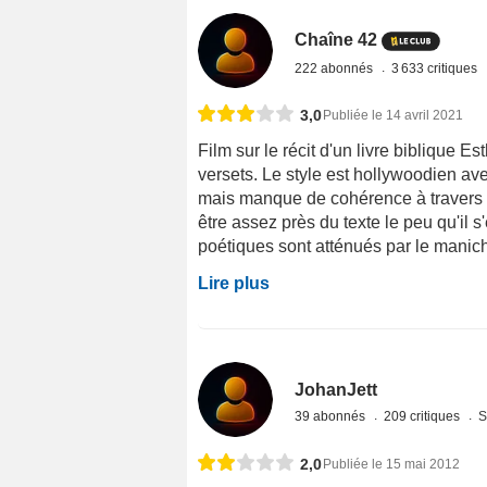
Chaîne 42
222 abonnés
3 633 critiques
3,0
Publiée le 14 avril 2021
Film sur le récit d'un livre biblique E
versets. Le style est hollywoodien av
mais manque de cohérence à travers di
être assez près du texte le peu qu'il
poétiques sont atténués par le maniché
Lire plus
JohanJett
39 abonnés
209 critiques
S
2,0
Publiée le 15 mai 2012