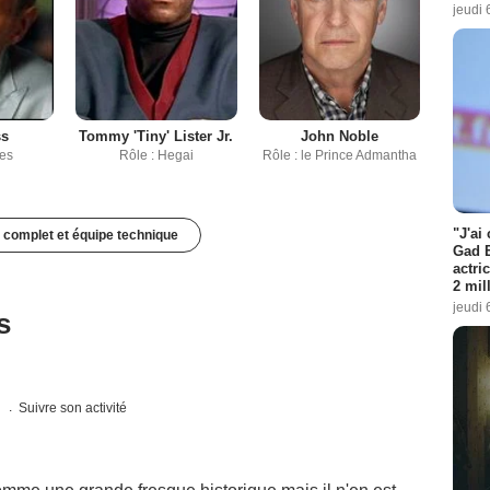
jeudi 
ss
Tommy 'Tiny' Lister Jr.
John Noble
xes
Rôle : Hegai
Rôle : le Prince Admantha
"J'ai
 complet et équipe technique
Gad E
actri
2 mil
jeudi 
s
s
Suivre son activité