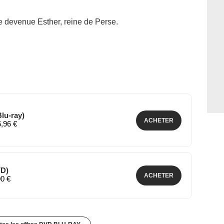
e devenue Esther, reine de Perse.
Blu-ray)
ACHETER
6,96 €
VD)
ACHETER
00 €