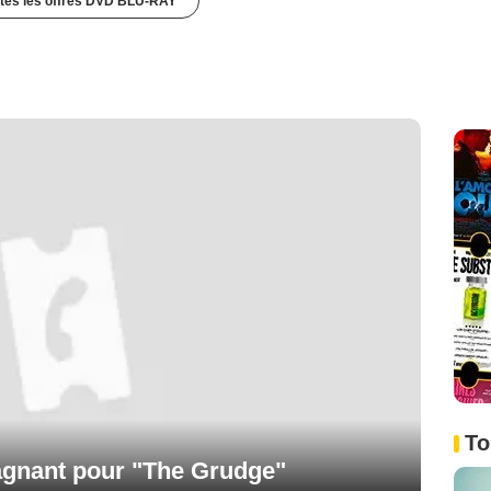
utes les offres DVD BLU-RAY
To
gagnant pour "The Grudge"