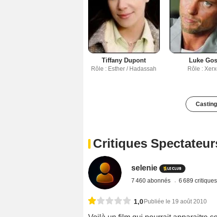
Tiffany Dupont
Luke Go
Rôle : Esther / Hadassah
Rôle : Xer
Casting
Critiques Spectateur
selenie
7 460 abonnés
6 689 critique
1,0
Publiée le 19 août 2010