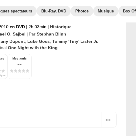
iques spectateurs
Blu-Ray, DVD
Photos
Musique
Box Of
2010
en DVD
|
2h 03min
|
Historique
ael O. Sajbel
Par
Stephan Blinn
|
ffany Dupont
,
Luke Goss
,
Tommy 'Tiny' Lister Jr.
ginal
One Night with the King
urs
Mes amis
--
tiques