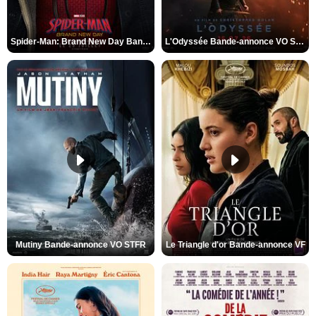
Spider-Man: Brand New Day Bande-annonce VO STFR
L'Odyssée Bande-annonce VO STFR
Mutiny Bande-annonce VO STFR
Le Triangle d'or Bande-annonce VF