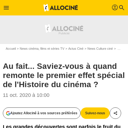
profil
menu
search
Accueil
News cinéma, films et séries TV
Actus Ciné
News Culture ciné
Au fait... Saviez-vous à quand remonte le premier effet spécial de l'Histoire du cinéma ?
Au fait... Saviez-vous à quand
remonte le premier effet spécial
de l'Histoire du cinéma ?
11 oct. 2020 à 10:00
Ajoutez Allociné à vos sources préférées
Suivez-nous
Partag
Les grandes découvertes sont parfois le fruit du