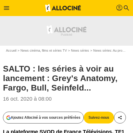
profil
menu
search
Accueil
News cinéma, films et séries TV
News séries
News séries: Au programme
SALTO : les séries à voir au
lancement : Grey's Anatomy,
Fargo, Bull, Seinfeld...
16 oct. 2020 à 08:00
Ajoutez Allociné à vos sources préférées
Suivez-nous
Partag
La plateforme SVOD de France Télévisions, TF1