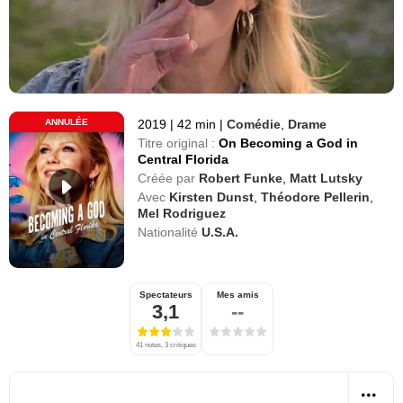
ANNULÉE
2019
|
42 min
|
Comédie
,
Drame
Titre original :
On Becoming a God in
Central Florida
Créée par
Robert Funke
,
Matt Lutsky
Avec
Kirsten Dunst
,
Théodore Pellerin
,
Mel Rodriguez
Nationalité
U.S.A.
Spectateurs
Mes amis
3,1
--
41 notes, 3 critiques