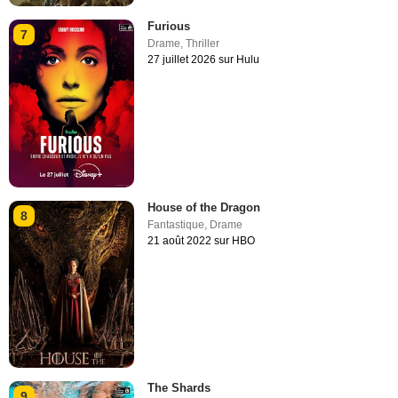
Furious
7
Drame
,
Thriller
27 juillet 2026 sur Hulu
House of the Dragon
8
Fantastique
,
Drame
21 août 2022 sur HBO
The Shards
9