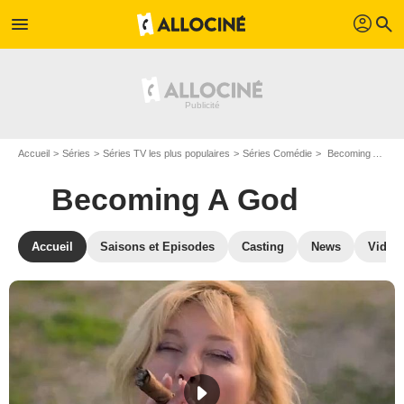
profil
menu
search
Accueil
Séries
Séries TV les plus populaires
Séries Comédie
Becoming A God
Becoming A God
Accueil
Saisons et Episodes
Casting
News
Vidéo