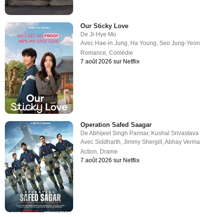
Our Sticky Love
De
Ji-Hye Mo
Avec
Hae-in Jung
,
Ha Young
,
Seo Jung-Yeon
Romance
,
Comédie
7 août 2026 sur Netflix
Operation Safed Saagar
De
Abhijeet Singh Parmar
,
Kushal Srivastava
Avec
Siddharth
,
Jimmy Shergill
,
Abhay Verma
Action
,
Drame
7 août 2026 sur Netflix