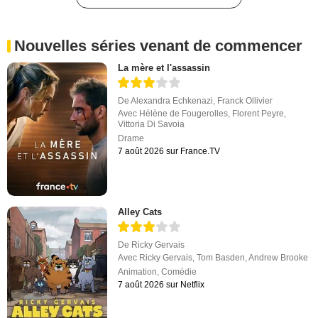
Nouvelles séries venant de commencer
La mère et l'assassin
De
Alexandra Echkenazi
,
Franck Ollivier
Avec
Hélène de Fougerolles
,
Florent Peyre
,
Vittoria Di Savoia
Drame
7 août 2026 sur France.TV
Alley Cats
De
Ricky Gervais
Avec
Ricky Gervais
,
Tom Basden
,
Andrew Brooke
Animation
,
Comédie
7 août 2026 sur Netflix