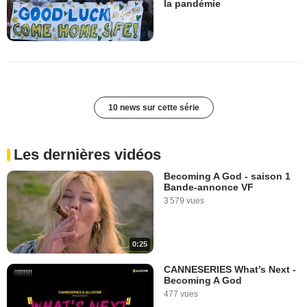
la pandémie
10 news sur cette série
Les dernières vidéos
Becoming A God - saison 1
Bande-annonce VF
3 579 vues
0:25
CANNESERIES What’s Next -
Becoming A God
477 vues