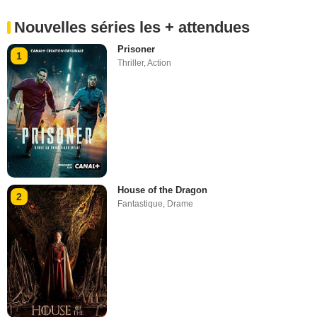
Nouvelles séries les + attendues
Prisoner
1
Thriller
,
Action
House of the Dragon
2
Fantastique
,
Drame