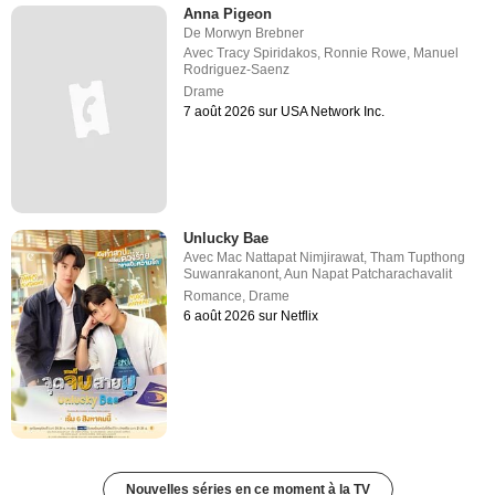
Anna Pigeon
De
Morwyn Brebner
Avec
Tracy Spiridakos
,
Ronnie Rowe
,
Manuel
Rodriguez-Saenz
Drame
7 août 2026 sur USA Network Inc.
Unlucky Bae
Avec
Mac Nattapat Nimjirawat
,
Tham Tupthong
Suwanrakanont
,
Aun Napat Patcharachavalit
Romance
,
Drame
6 août 2026 sur Netflix
Nouvelles séries en ce moment à la TV