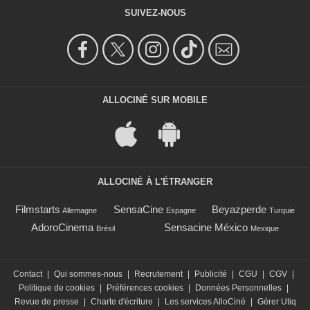
SUIVEZ-NOUS
ALLOCINÉ SUR MOBILE
ALLOCINÉ À L'ÉTRANGER
Filmstarts
SensaCine
Beyazperde
Allemagne
Espagne
Turquie
AdoroCinema
Sensacine México
Brésil
Mexique
Contact
|
Qui sommes-nous
|
Recrutement
|
Publicité
|
CGU
|
CGV
|
Politique de cookies
|
Préférences cookies
|
Données Personnelles
|
Revue de presse
|
Charte d'écriture
|
Les services AlloCiné
|
Gérer Utiq