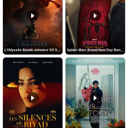
L'Odyssée Bande-annonce VO STFR
Spider-Man: Brand New Day Bande-annonce VO STFR