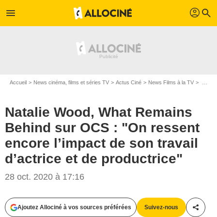
profil
menu
search
Accueil
News cinéma, films et séries TV
Actus Ciné
News Films à la TV
Natalie Wood, What Remains Behind sur OCS : "On ressent encore l’impact de son travail d’actrice et de productrice"
Natalie Wood, What Remains
Behind sur OCS : "On ressent
encore l’impact de son travail
d’actrice et de productrice"
28 oct. 2020 à 17:16
HBO
Ajoutez Allociné à vos sources préférées
Suivez-nous
Partag