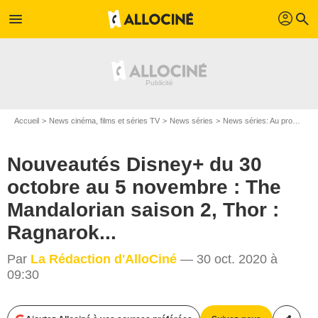
profil
menu
search
Accueil
News cinéma, films et séries TV
News séries
News séries: Au programme
Nouveautés Disney+ du 30
octobre au 5 novembre : The
Mandalorian saison 2, Thor :
Ragnarok...
Par
La Rédaction d'AlloCiné
— 30 oct. 2020 à
09:30