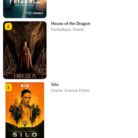
House of the Dragon
2
Fantastique
,
Drame
Silo
3
Drame
,
Science Fiction