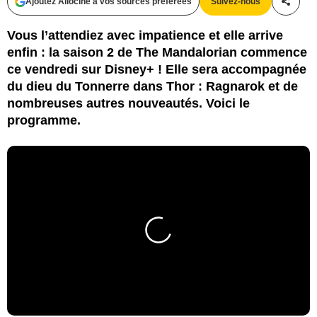
Ajoutez Allociné à vos sources préférées
Suivez-nous
Partag
Vous l’attendiez avec impatience et elle arrive
enfin : la saison 2 de The Mandalorian commence
ce vendredi sur Disney+ ! Elle sera accompagnée
du dieu du Tonnerre dans Thor : Ragnarok et de
nombreuses autres nouveautés. Voici le
programme.