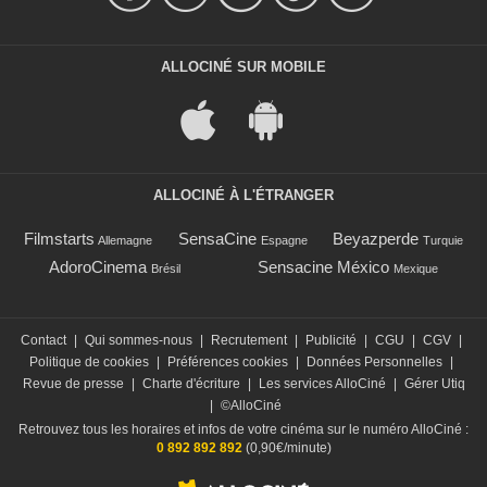
ALLOCINÉ SUR MOBILE
ALLOCINÉ À L'ÉTRANGER
Filmstarts
SensaCine
Beyazperde
Allemagne
Espagne
Turquie
AdoroCinema
Sensacine México
Brésil
Mexique
Contact
|
Qui sommes-nous
|
Recrutement
|
Publicité
|
CGU
|
CGV
|
Politique de cookies
|
Préférences cookies
|
Données Personnelles
|
Revue de presse
|
Charte d'écriture
|
Les services AlloCiné
|
Gérer Utiq
|
©AlloCiné
Retrouvez tous les horaires et infos de votre cinéma sur le numéro AlloCiné :
0 892 892 892
(0,90€/minute)