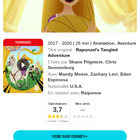
TERMINÉE
2017 - 2020
|
26 min
|
Animation
,
Aventure
Titre original :
Rapunzel’s Tangled
Adventure
Créée par
Shane Prigmore
,
Chris
Sonnenburg
Avec
Mandy Moore
,
Zachary Levi
,
Eden
Espinosa
Nationalité
U.S.A.
En relation avec
Raiponce
Spectateurs
Mes amis
3,7
--
72 notes, 7 critiques
VOIR SUR DISNEY
+