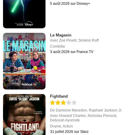
5 août 2026 sur Disney+
Le Magasin
Avec
Zoé Pinelli
,
Siméon Ruff
Comédie
3 août 2026 sur France.TV
Fightland
De
Damione Macedon
,
Raphael Jackson Jr.
Avec
Howard Charles
,
Nicholas Pinnock
,
Deborah Ayorinde
Drame
,
Action
31 juillet 2026 sur Starz