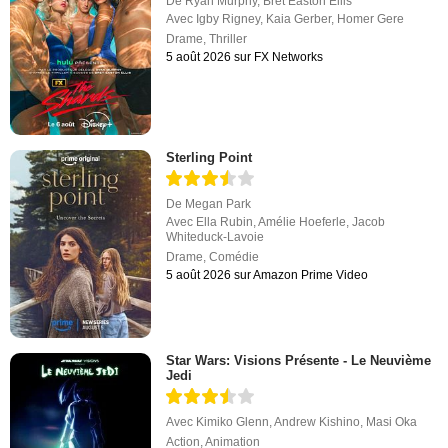
De
Ryan Murphy
,
Bret Easton Ellis
Avec
Igby Rigney
,
Kaia Gerber
,
Homer Gere
Drame
,
Thriller
5 août 2026 sur FX Networks
Sterling Point
De
Megan Park
Avec
Ella Rubin
,
Amélie Hoeferle
,
Jacob
Whiteduck-Lavoie
Drame
,
Comédie
5 août 2026 sur Amazon Prime Video
Star Wars: Visions Présente - Le Neuvième
Jedi
Avec
Kimiko Glenn
,
Andrew Kishino
,
Masi Oka
Action
,
Animation