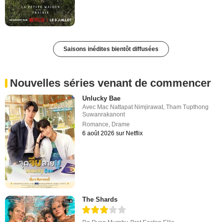
Saisons inédites bientôt diffusées
Nouvelles séries venant de commencer
Unlucky Bae
Avec
Mac Nattapat Nimjirawat
,
Tham Tupthong
Suwanrakanont
Romance
,
Drame
6 août 2026 sur Netflix
The Shards