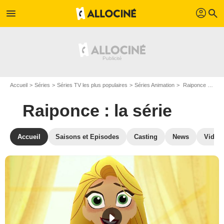
profil
menu
search
Accueil
Séries
Séries TV les plus populaires
Séries Animation
Raiponce : la série
Raiponce : la série
Accueil
Saisons et Episodes
Casting
News
Vidéo