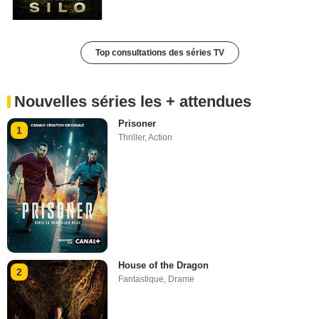
Top consultations des séries TV
Nouvelles séries les + attendues
Prisoner
1
Thriller
,
Action
House of the Dragon
2
Fantastique
,
Drame