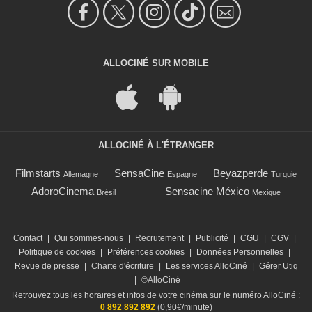
ALLOCINÉ SUR MOBILE
ALLOCINÉ À L'ÉTRANGER
Filmstarts
SensaCine
Beyazperde
Allemagne
Espagne
Turquie
AdoroCinema
Sensacine México
Brésil
Mexique
Contact
|
Qui sommes-nous
|
Recrutement
|
Publicité
|
CGU
|
CGV
|
Politique de cookies
|
Préférences cookies
|
Données Personnelles
|
Revue de presse
|
Charte d'écriture
|
Les services AlloCiné
|
Gérer Utiq
|
©AlloCiné
Retrouvez tous les horaires et infos de votre cinéma sur le numéro AlloCiné :
0 892 892 892
(0,90€/minute)