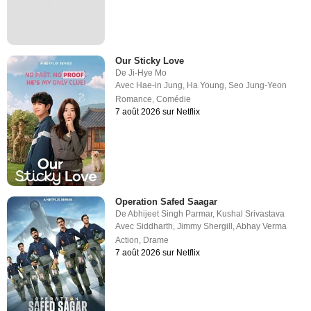
Our Sticky Love
De
Ji-Hye Mo
Avec
Hae-in Jung
,
Ha Young
,
Seo Jung-Yeon
Romance
,
Comédie
7 août 2026 sur Netflix
Operation Safed Saagar
De
Abhijeet Singh Parmar
,
Kushal Srivastava
Avec
Siddharth
,
Jimmy Shergill
,
Abhay Verma
Action
,
Drame
7 août 2026 sur Netflix