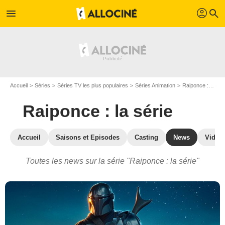
profil
menu
search
Accueil
Séries
Séries TV les plus populaires
Séries Animation
Raiponce : la série
Raiponce : la série
Accueil
Saisons et Episodes
Casting
News
Vidéo
Toutes les news sur la série "Raiponce : la série"