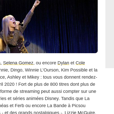
a
,
Selena Gomez
, ou encore
Dylan
et
Cole
innie, Dingo, Winnie L’Ourson, Kim Possible et la
ce, Ashley et Mikey : tous vous donnent rendez-
ril 2020 ! Fort de plus de 800 titres dont plus de
teforme de streaming peut aussi compter sur une
ries et séries animées Disney. Tandis que La
inéas et Ferb ou encore La Bande à Picsou
s - et des grands nostalgiques -,
Lizzie McGuire
,