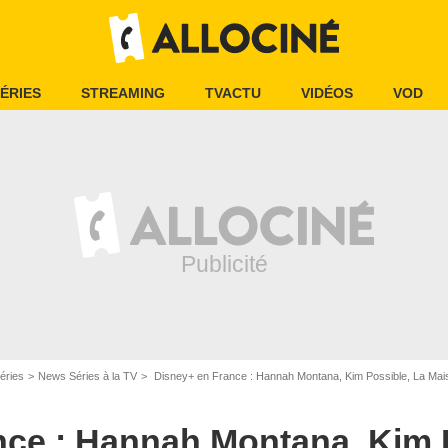
ÉRIES
STREAMING
TVACTU
VIDÉOS
VOD
éries
News Séries à la TV
Disney+ en France : Hannah Montana, Kim Possible, La Mai
nce : Hannah Montana, Kim 