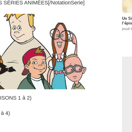
LES SÉRIES ANIMÉES[/NotationSerie]
Un Si
l’épi
jeudi 
AISONS 1 à 2)
à 4)