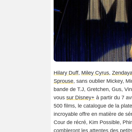
Hilary Duff
,
Miley Cyrus
,
Zenday
Sprouse
, sans oublier Mickey, M
bande de T.J, Gretchen, Gus, Vin
vous
sur Disney+
à partir du 7 av
500 films, le catalogue de la pla
incroyable offre en matière de sé
Cour de récré, Kim Possible, Ph
combleront les attentes des petit