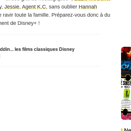
y
,
Jessie
,
Agent K.C
, sans oublier
Hannah
 ravir toute la famille. Préparez-vous donc à du
ment de Disney+ !
ddin... les films classiques Disney
t
Ne