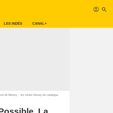
profil
search
LES INDÉS
CANAL+
son de Mickey… les séries Disney du catalogue
Possible, La